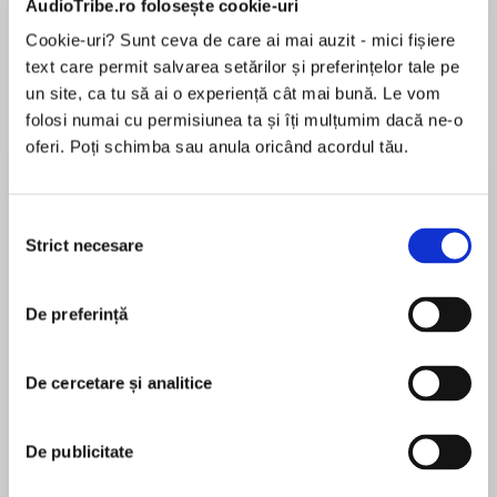
AudioTribe.ro folosește cookie-uri
Cookie-uri? Sunt ceva de care ai mai auzit - mici fișiere
text care permit salvarea setărilor și preferințelor tale pe
Despre
carte
un site, ca tu să ai o experiență cât mai bună. Le vom
folosi numai cu permisiunea ta și îți mulțumim dacă ne-o
Little Jamey, 2½ years old, is placed with
oferi. Poți schimba sau anula oricând acordul tău.
experienced foster carer, Cathy Glass, as an
emergency.
Selecția
Strict necesare
consimțământului
MAI MULT
The police and social services have no choice
În acest moment nu există recenzii
but to remove two-year-old Jamey from home
De preferință
pentru această carte
after his mother leaves him alone all night to go
out partying.
De cercetare și analitice
Cathy Glass
When he first arrives with foster carer Cathy
De publicitate
Glass, he is scared, hungry and withdrawn,
Cathy has been a foster carer for over 25 years,
craving the affection he has been denied for so
during which time she has looked after more than