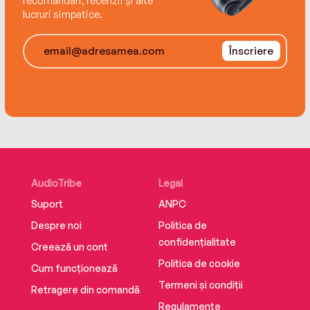
recomandări, recenzii și alte
lucruri simpatice.
Înscriere
AudioTribe
Legal
Suport
ANPC
Despre noi
Politica de
confidențialitate
Creează un cont
Politica de cookie
Cum funcționează
Termeni și condiții
Retragere din comandă
Regulamente