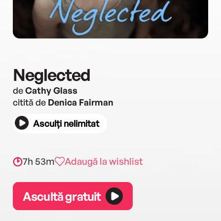
Neglected
de
Cathy Glass
citită de
Denica Fairman
Asculți nelimitat
7h 53m
Adaugă la wishlist
Ascultă gratuit