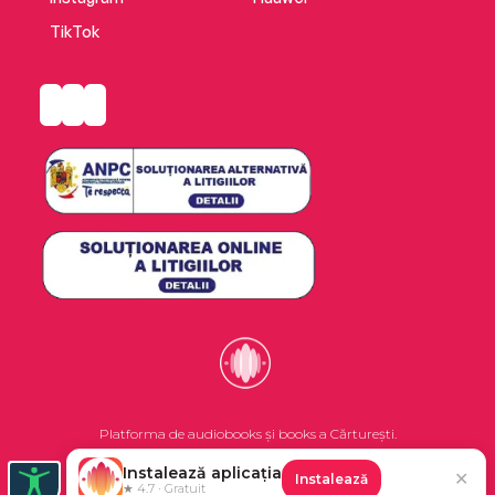
TikTok
Platforma de audiobooks și books a Cărturești.
Instalează aplicația
✕
Instalează
©2026 Nemo EPG SRL. Toate drepturile rezervate.
★ 4.7 · Gratuit