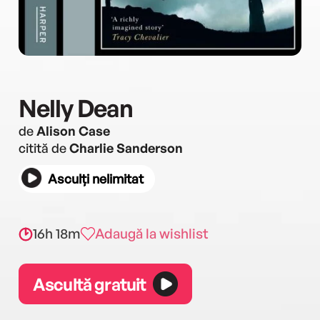
Nelly Dean
de
Alison Case
citită de
Charlie Sanderson
Asculți nelimitat
16h 18m
Adaugă la wishlist
Ascultă gratuit