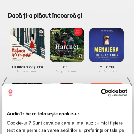
Dacă ți-a plăcut încearcă și
a...
Pădurea norvegiană
Hamnet
Menajera
I
Haruki Murakami
Maggie O'Farrell
Freida McFadden
AudioTribe.ro folosește cookie-uri
Elita de Argint (Elita
Diavolul se îmbracă de
Migdală
Cookie-uri? Sunt ceva de care ai mai auzit - mici fișiere
de...
la...
Dani Francis
Lauren Weisberger
Sohn Won-pyung
text care permit salvarea setărilor și preferințelor tale pe