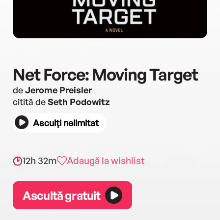
Net Force: Moving Target
de
Jerome Preisler
citită de
Seth Podowitz
Asculți nelimitat
12h 32m
Adaugă la wishlist
Ascultă gratuit