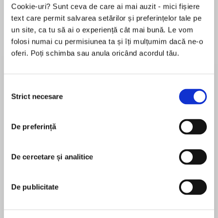
Cookie-uri? Sunt ceva de care ai mai auzit - mici fișiere
text care permit salvarea setărilor și preferințelor tale pe
un site, ca tu să ai o experiență cât mai bună. Le vom
Despre
carte
folosi numai cu permisiunea ta și îți mulțumim dacă ne-o
oferi. Poți schimba sau anula oricând acordul tău.
A NEW BATTLE IS BREWING—ONE THAT WILL
SOON RAGE ACROSS ALL POLITICAL AND
GEOGRAPHIC LINES.
Selecția
Strict necesare
consimțământului
As this new threat escalates, the US president
MAI MULT
calls on the members of Net Force to prevent
De preferință
În acest moment nu există recenzii
global chaos.
pentru această carte
In Paris, the leader of a new political movement
De cercetare și analitice
Jerome Preisler
has gone into hiding, pursued by a relentless
group of bioenhanced assassins. Seeking to
Jerome Preisler is the prolific author of almost
De publicitate
rescue him in the mysterious catacombs
forty books of fiction and narrative nonfiction,
beneath the city is one of Net Force’s own, Kali
including all eight novels in the New York Times
Alcazar, who has become a hunted fugitive