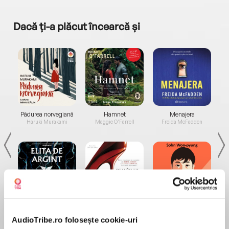
Dacă ți-a plăcut încearcă și
a...
Pădurea norvegiană
Hamnet
Menajera
I
Haruki Murakami
Maggie O'Farrell
Freida McFadden
Elita de Argint (Elita
Diavolul se îmbracă de
Migdală
de...
la...
Dani Francis
Lauren Weisberger
Sohn Won-pyung
AudioTribe.ro folosește cookie-uri