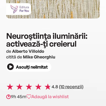
Neuroştiinţa iluminării:
activează-ţi creierul
de
Alberto Villoldo
citită de
Mike Gheorghiu
Asculți nelimitat
4.8
(10 recenzii)
9h 45m
Adaugă la wishlist