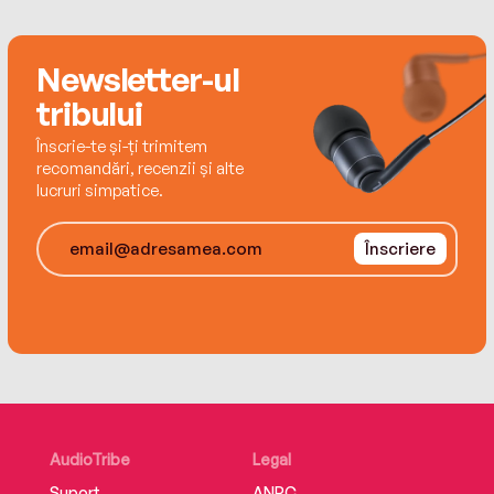
Copyright © 2011 by David Perlmutter and
Alberto Villoldo; Editura For You
Newsletter-ul
tribului
ISBN 978-606-639-495-6
Înscrie-te și-ți trimitem
recomandări, recenzii și alte
lucruri simpatice.
Înscriere
AudioTribe
Legal
Suport
ANPC