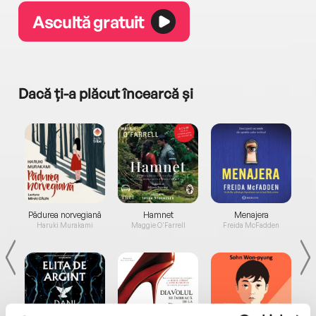
Ascultă gratuit
Dacă ți-a plăcut încearcă și
a...
Pădurea norvegiană
Hamnet
Menajera
I
Haruki Murakami
Maggie O'Farrell
Freida McFadden