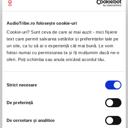
Elita de Argint (Elita
Diavolul se îmbracă de
Migdală
de...
la...
Dani Francis
Lauren Weisberger
Sohn Won-pyung
AudioTribe.ro folosește cookie-uri
Cookie-uri? Sunt ceva de care ai mai auzit - mici fișiere
text care permit salvarea setărilor și preferințelor tale pe
un site, ca tu să ai o experiență cât mai bună. Le vom
Despre
carte
folosi numai cu permisiunea ta și îți mulțumim dacă ne-o
Timp de milenii, oamenii au tot căutat să
oferi. Poți schimba sau anula oricând acordul tău.
descopere Lumina. Din descrierile ajunse până
la noi – călugări așezați pe perne de meditație,
călugărițe îngenuncheate în rugăciune, șamani
Selecția
Strict necesare
aflați în comuniune cu Universul –, se pare că
consimțământului
MAI MULT
această stare subtilă le este rezervată numai
În acest moment nu există recenzii
câtorva aleși.
De preferință
pentru această carte
Însă neurologul David Perlmutter și antropologul
și șamanul Alberto Villoldo și-au unit forțele
pentru a explora elementele comune din
De cercetare și analitice
specializările lor, cu scopul de a face din