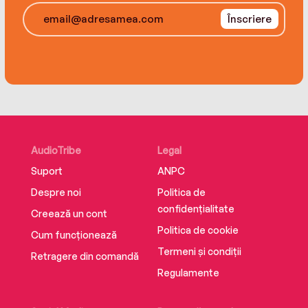
scandal, they’re courting heartbreak. And more
Înscriere
than their reputations could still be at risk.
AudioTribe
Legal
Suport
ANPC
Despre noi
Politica de
confidențialitate
Creează un cont
Politica de cookie
Cum funcționează
Termeni și condiții
Retragere din comandă
Regulamente