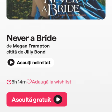
Never a Bride
de
Megan Frampton
citită de
Jilly Bond
Asculți nelimitat
8h 14m
Adaugă la wishlist
Ascultă gratuit