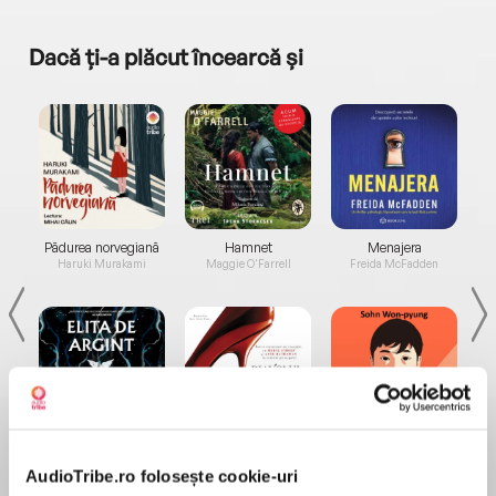
Dacă ți-a plăcut încearcă și
a...
Pădurea norvegiană
Hamnet
Menajera
I
Haruki Murakami
Maggie O'Farrell
Freida McFadden
Elita de Argint (Elita
Diavolul se îmbracă de
Migdală
de...
la...
Dani Francis
Lauren Weisberger
Sohn Won-pyung
AudioTribe.ro folosește cookie-uri