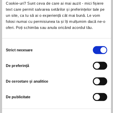
Cookie-uri? Sunt ceva de care ai mai auzit - mici fișiere
text care permit salvarea setărilor și preferințelor tale pe
un site, ca tu să ai o experiență cât mai bună. Le vom
Despre
carte
folosi numai cu permisiunea ta și îți mulțumim dacă ne-o
oferi. Poți schimba sau anula oricând acordul tău.
The next thrilling installment in Megan
Frampton’s scintillating A Duke’s Daughters
series.
Selecția
Strict necesare
consimțământului
She’s a deliciously scandalous woman who is no
MAI MULT
man’s bride…
De preferință
În acest moment nu există recenzii
pentru această carte
He’s a black sheep, forced to return home.
De cercetare și analitice
Megan Frampton
Together, they enter a make-believe betrothal
that shocks London society…
Megan Frampton writes historical romance under
De publicitate
her own name and romantic women’s fiction as
After twelve years in Her Majesty’s Navy,
Megan Caldwell. She likes the color black, gin,
Griffith Davies must leave his sea-going life of