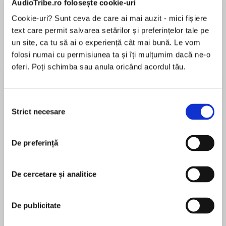
AudioTribe.ro folosește cookie-uri
Cookie-uri? Sunt ceva de care ai mai auzit - mici fișiere
text care permit salvarea setărilor și preferințelor tale pe
Despre
carte
un site, ca tu să ai o experiență cât mai bună. Le vom
folosi numai cu permisiunea ta și îți mulțumim dacă ne-o
International bestseller Jeffrey Archer returns
oferi. Poți schimba sau anula oricând acordul tău.
Selecția
THE UNPUTDOWNABLE NEW THRILLER FROM
Strict necesare
consimțământului
MAI MULT
THE MASTER STORYTELLER
În acest moment nu există recenzii
De preferință
pentru această carte
‘Only someone like Jeffrey Archer . . . could
De cercetare și analitice
have written a compelling story like this. Every
Jeffrey Archer
page bristles with suspense and the ending
De publicitate
comes at you with the force of a tank round’
Jeffrey Archer, whose novels include the Clifton
DAVID BALDACCI
Chronicles, the William Warwick novels and Kane