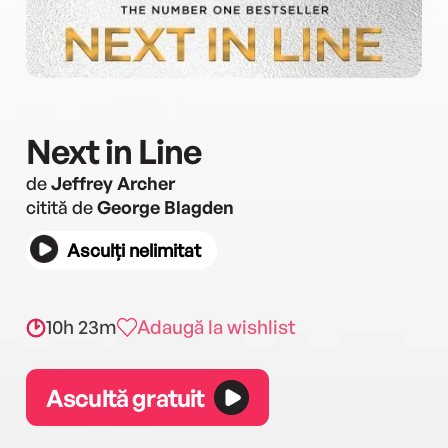
Next in Line
de
Jeffrey Archer
citită de
George Blagden
Asculți nelimitat
10h 23m
Adaugă la wishlist
Ascultă gratuit