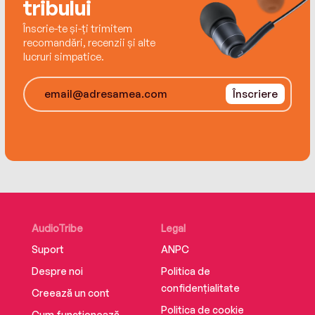
tribului
Înscrie-te și-ți trimitem
recomandări, recenzii și alte
lucruri simpatice.
Înscriere
AudioTribe
Legal
Suport
ANPC
Despre noi
Politica de
confidențialitate
Creează un cont
Politica de cookie
Cum funcționează