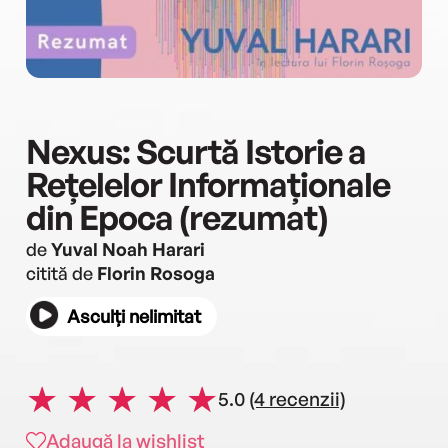
Nexus: Scurtă Istorie a
Rețelelor Informaționale
din Epoca (rezumat)
de
Yuval Noah Harari
citită de
Florin Rosoga
Asculți nelimitat
5.0
(4 recenzii)
Adaugă la wishlist