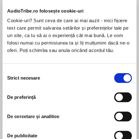
AudioTribe.ro folosește cookie-uri
Cookie-uri? Sunt ceva de care ai mai auzit - mici fișiere
Elita de Argint (Elita
Diavolul se îmbracă de
Migdală
de...
la...
text care permit salvarea setărilor și preferințelor tale pe
Dani Francis
Lauren Weisberger
Sohn Won-pyung
un site, ca tu să ai o experiență cât mai bună. Le vom
folosi numai cu permisiunea ta și îți mulțumim dacă ne-o
oferi. Poți schimba sau anula oricând acordul tău.
Despre
carte
Selecția
„Nexus” de Yuval Harari explorează modul în
Strict necesare
consimțământului
care rețelele informaționale, în special internetul
și inteligența artificială, schimbă fundamentul
realității noastre sociale și economice. Harari ne
De preferință
aduce în atenție evoluțiile tehnologice care
MAI MULT
formează legătura între oameni, idei și
De cercetare și analitice
În acest moment nu există recenzii
evenimente, punând accent pe impactul pe
pentru această carte
care aceste schimbări îl au asupra întregii
societăți. De la revoluția digitală la progresele în
De publicitate