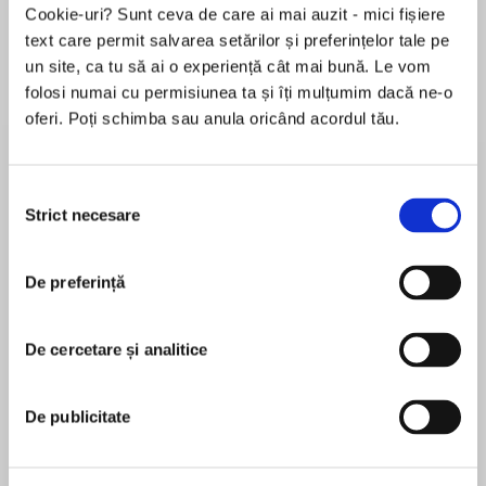
Cookie-uri? Sunt ceva de care ai mai auzit - mici fișiere
text care permit salvarea setărilor și preferințelor tale pe
un site, ca tu să ai o experiență cât mai bună. Le vom
Despre
carte
folosi numai cu permisiunea ta și îți mulțumim dacă ne-o
oferi. Poți schimba sau anula oricând acordul tău.
New York Times bestselling author Elizabeth
Lowell plunges into the adventurous and deadly
world of underwater treasure hunters in a heart-
Selecția
stopping tale that superbly combines
Strict necesare
consimțământului
atmosphere, action, romance, and suspense
MAI MULT
De preferință
În acest moment nu există recenzii
After a family tragedy, Kate Donnelly left the
pentru această carte
Caribbean behind forever. But a series of bad
management decisions has left her family's
De cercetare și analitice
Elizabeth Lowell
diving and marine-recovery business drowning
in red ink. Now her brother pleads with her to
New York Times bestselling author Elizabeth
De publicitate
come back to the island nation of St Vincent.
Lowell has more than eighty titles published to
Without Kate's financial expertise, the iconic
date with over twenty-four million copies of her
treasure-hunting enterprise started by her