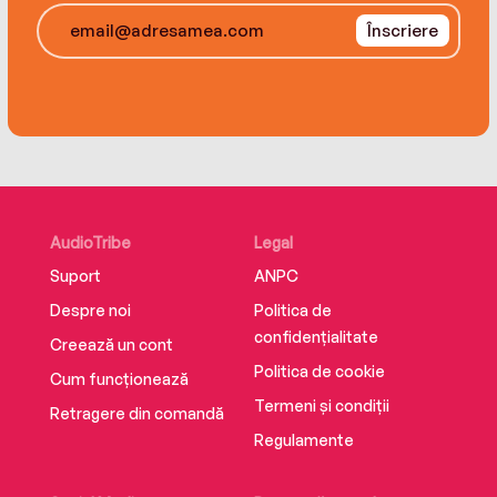
uneasy alliance to uncover the truth. But the
Înscriere
deeper they plummet into the mystery, the
closer they come to each other. Soon they are
sharing their deepest fears and darkest secrets
—and a combustible chemistry too hot to
ignore.
AudioTribe
Legal
Suport
ANPC
Despre noi
Politica de
confidențialitate
Creează un cont
Politica de cookie
Cum funcționează
Termeni și condiții
Retragere din comandă
Regulamente