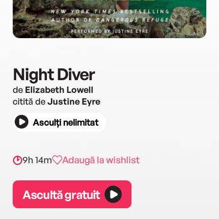
Night Diver
de
Elizabeth Lowell
citită de
Justine Eyre
Asculți nelimitat
9h 14m
Adaugă la wishlist
Ascultă gratuit