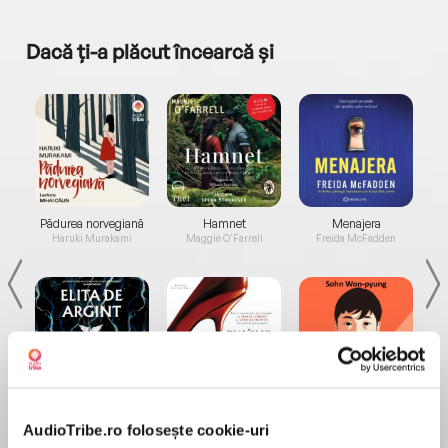
Dacă ți-a plăcut încearcă și
a...
Pădurea norvegiană
Hamnet
Menajera
I
Haruki Murakami
Maggie O'Farrell
Freida McFadden
Elita de Argint (Elita
Diavolul se îmbracă de
Migdală
de...
la...
Dani Francis
Lauren Weisberger
Sohn Won-pyung
AudioTribe.ro folosește cookie-uri