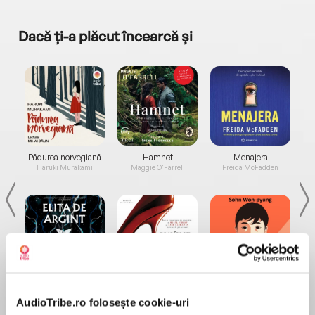
Dacă ți-a plăcut încearcă și
a...
Pădurea norvegiană
Hamnet
Menajera
I
Haruki Murakami
Maggie O'Farrell
Freida McFadden
Elita de Argint (Elita
Diavolul se îmbracă de
Migdală
de...
la...
Dani Francis
Lauren Weisberger
Sohn Won-pyung
AudioTribe.ro folosește cookie-uri