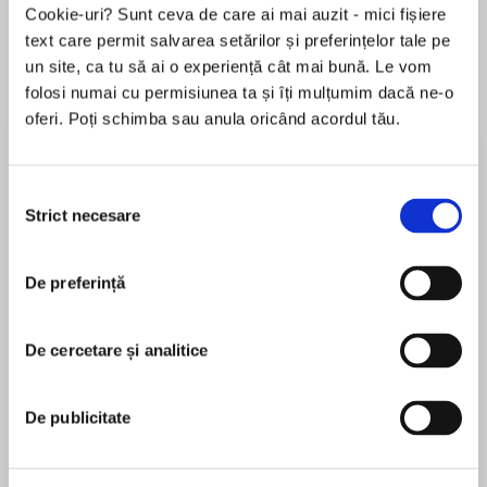
Cookie-uri? Sunt ceva de care ai mai auzit - mici fișiere
text care permit salvarea setărilor și preferințelor tale pe
un site, ca tu să ai o experiență cât mai bună. Le vom
Despre
carte
folosi numai cu permisiunea ta și îți mulțumim dacă ne-o
oferi. Poți schimba sau anula oricând acordul tău.
Another set of unsolved crimes for television’s
DI Jack Frost (A Touch of Frost) to stumble
through. Read by David Jason, the star of the
Selecția
television series.
Strict necesare
consimțământului
MAI MULT
A serial killer is terrorising the senior citizens of
De preferință
În acest moment nu există recenzii
Denton, and the local police are succumbing to
pentru această carte
a flu epidemic. Tired and demoralized, the force
has to contend with a seemingly perfect young
De cercetare și analitice
R. D. Wingfield
couple suffering arson attacks and death
threats, a suspicious suicidem burgalries,
After a successful career writing for radio, R.D.
De publicitate
pornographic videos, poison-pen letters …
Wingfield turned his attention to fiction and
created the character of D.I. Jack Frost, who has
In uncertain charge of the investigations is