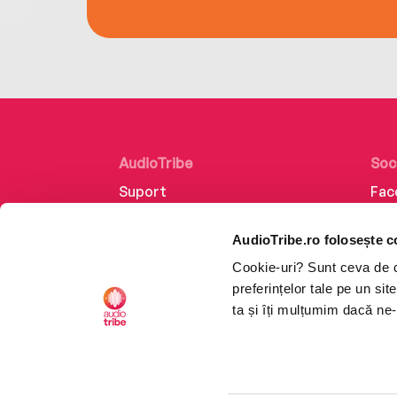
AudioTribe
Soc
Suport
Fac
Despre noi
Lin
AudioTribe.ro folosește c
Creează un cont
Ins
Cookie-uri? Sunt ceva de ca
Cum funcționează
Tik
preferințelor tale pe un si
Retragere din comandă
ta și îți mulțumim dacă ne-