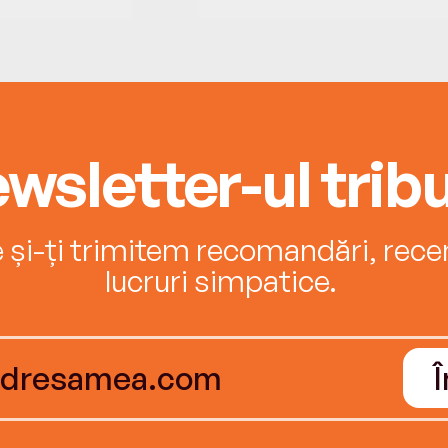
wsletter-ul tribu
e și-ți trimitem recomandări, recenz
lucruri simpatice.