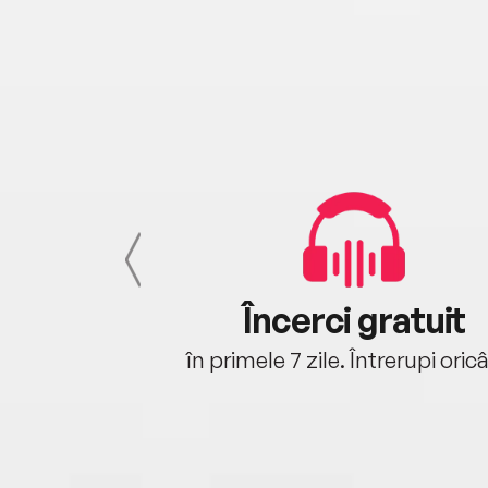
cu tine
Încerci gratuit
oriunde ești.
în primele 7 zile. Întrerupi oric