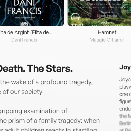
lita de Argint (Elita de...
Hamnet
Dani Francis
Maggie O'Farrell
Death. The Stars.
Joy
Joyce
 the wake of a profound tragedy,
playw
e of our society
one o
figur
endur
gripping examination of
the M
e prism of a family tragedy: when
Berli
 adult children reacts in startling
at Pr