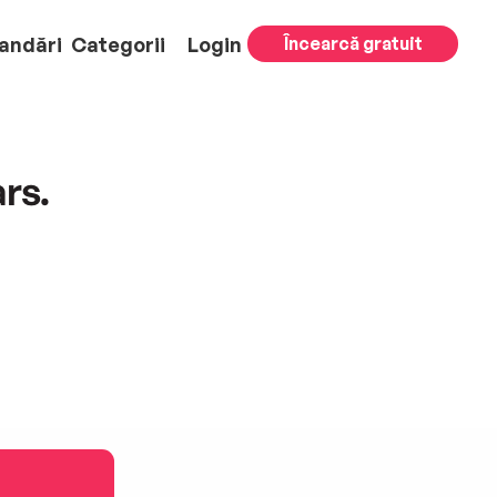
andări
Categorii
Login
Încearcă gratuit
rs.