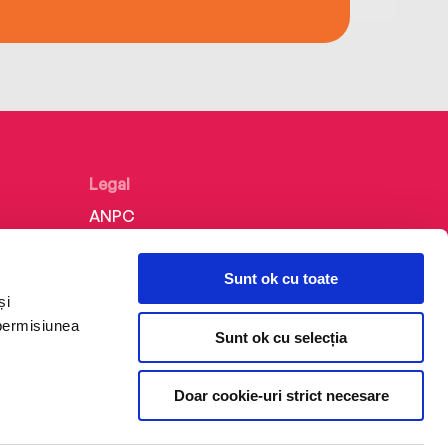
Legal
ANPC
Politica de confidențialitate
Sunt ok cu toate
Politica de cookie
și
Termeni și condiții
 permisiunea
Sunt ok cu selecția
Regulamente
Doar cookie-uri strict necesare