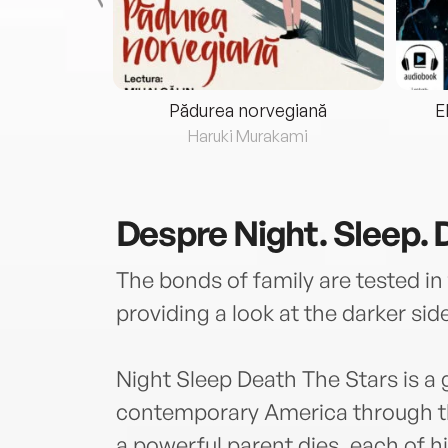
eria...
Pădurea norvegiană
E
ris
Haruki Murakami
Despre
Night. Sleep. 
The bonds of family are tested in
providing a look at the darker sid
Night Sleep Death The Stars is a 
contemporary America through th
a powerful parent dies, each of his