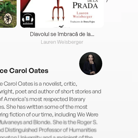
Diavolul se îmbracă de la...
Lauren Weisberger
Fre
ce Carol Oates
 Carol Oates is a novelist, critic,
right, poet and author of short stories and
f America’s most respected literary
es. She has written some of the most
ing fiction of our time, including We Were
ulvaneys and Blonde. She is the Roger S.
nd Distinguished Professor of Humanities
inceton University and a recipient of the