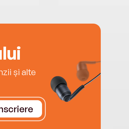
lui
ii și alte
Înscriere