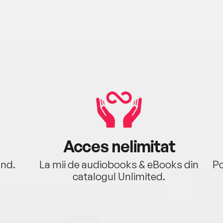
Acces nelimitat
ând.
La mii de audiobooks & eBooks din
Po
catalogul Unlimited.