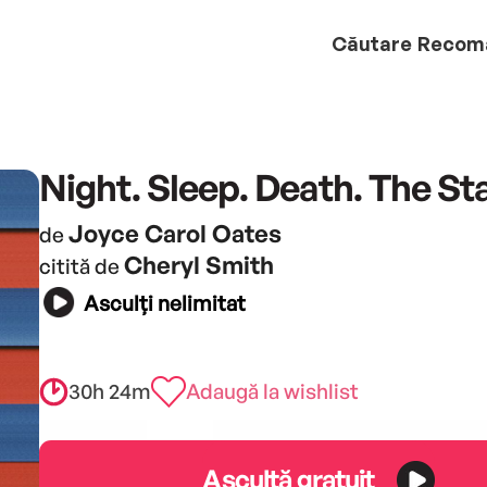
Căutare
Recom
Night. Sleep. Death. The Sta
Joyce Carol Oates
de
Cheryl Smith
citită de
Asculți nelimitat
30h 24m
Adaugă la wishlist
Ascultă gratuit