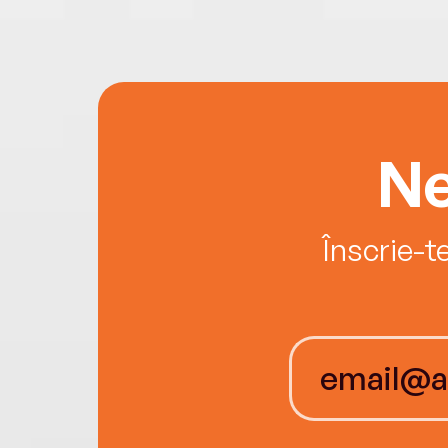
Ne
Înscrie-t