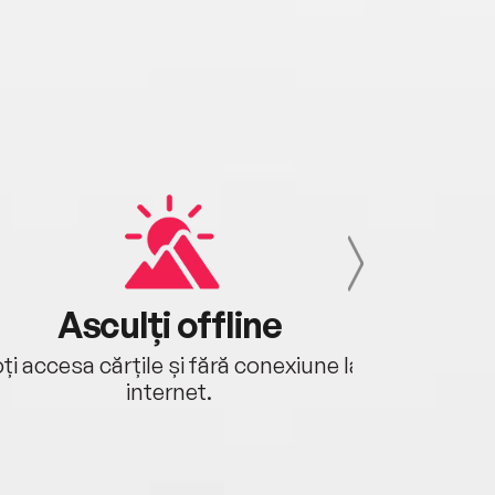
Asculți offline
Aj
ți accesa cărțile și fără conexiune la
Ascultă a
internet.