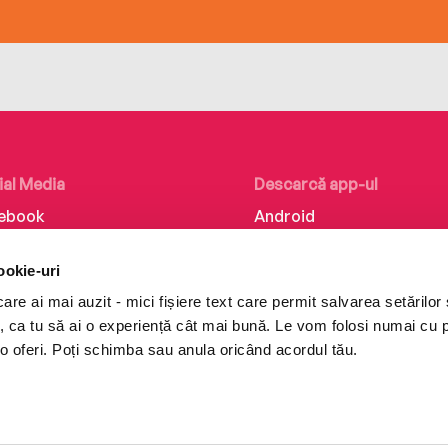
ial Media
Descarcă app-ul
ebook
Android
kedIn
iOS
ookie-uri
tagram
Huawei
re ai mai auzit - mici fișiere text care permit salvarea setărilor 
Tok
te, ca tu să ai o experiență cât mai bună. Le vom folosi numai cu
o oferi. Poți schimba sau anula oricând acordul tău.