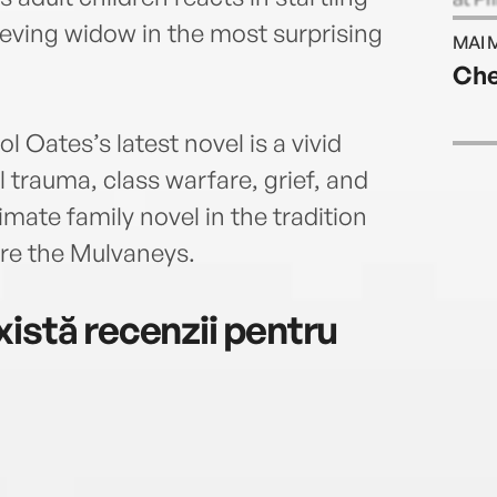
Nati
eving widow in the most surprising
MAI 
Award
Che
 Oates’s latest novel is a vivid
 trauma, class warfare, grief, and
imate family novel in the tradition
ere the Mulvaneys.
istă recenzii pentru