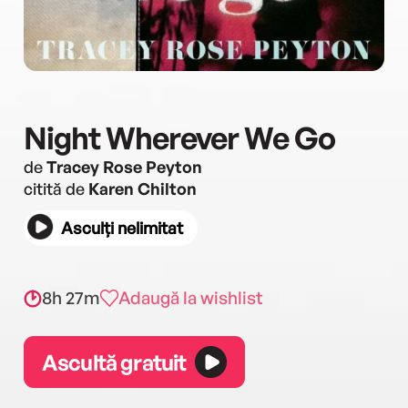
Night Wherever We Go
de
Tracey Rose Peyton
citită de
Karen Chilton
Asculți nelimitat
8h 27m
Adaugă la wishlist
Ascultă gratuit