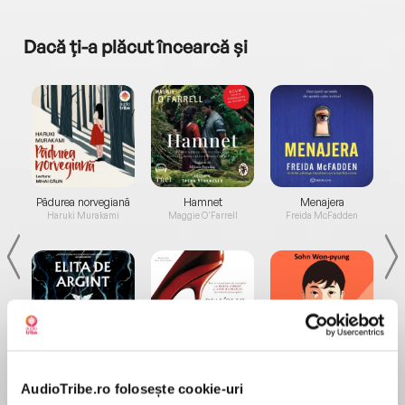
Dacă ți-a plăcut încearcă și
a...
Pădurea norvegiană
Hamnet
Menajera
I
Haruki Murakami
Maggie O'Farrell
Freida McFadden
Elita de Argint (Elita
Diavolul se îmbracă de
Migdală
de...
la...
Dani Francis
Lauren Weisberger
Sohn Won-pyung
AudioTribe.ro folosește cookie-uri