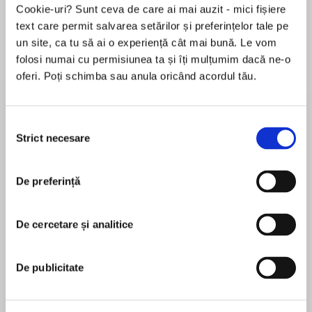
Cookie-uri? Sunt ceva de care ai mai auzit - mici fișiere
text care permit salvarea setărilor și preferințelor tale pe
un site, ca tu să ai o experiență cât mai bună. Le vom
Despre
carte
folosi numai cu permisiunea ta și îți mulțumim dacă ne-o
oferi. Poți schimba sau anula oricând acordul tău.
‘A hugely impressive debut’ SARAH WATERS
Selecția
‘A powerful and inspired achievement. This one
Strict necesare
consimțământului
is not to be missed’ NATHAN HARRIS
MAI MULT
De preferință
În acest moment nu există recenzii
pentru această carte
‘Extraordinary… I'm not sure I've recovered from
the experience of reading it, or ever will, or ever
De cercetare și analitice
Tracey Rose Peyton
should’ ELIZABETH MCCRACKEN
Tracey Rose is a recent graduate of the Michener
De publicitate
Center for Writers at University of Texas-Austin
‘A haunting, powerful and utterly unforgettable
where she worked with Elizabeth McCracken and
read’RACHEL HENG