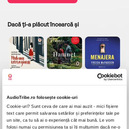
Dacă ți-a plăcut încearcă și
a...
Pădurea norvegiană
Hamnet
Menajera
I
Haruki Murakami
Maggie O'Farrell
Freida McFadden
AudioTribe.ro folosește cookie-uri
Cookie-uri? Sunt ceva de care ai mai auzit - mici fișiere
text care permit salvarea setărilor și preferințelor tale pe
un site, ca tu să ai o experiență cât mai bună. Le vom
folosi numai cu permisiunea ta și îți mulțumim dacă ne-o
Elita de Argint (Elita
Diavolul se îmbracă de
Migdală