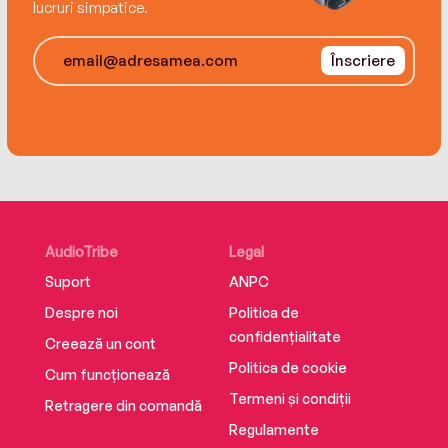
lucruri simpatice.
constantly looking over their shoulders,
wondering who will be crossed off next…
Înscriere
AudioTribe
Legal
Suport
ANPC
Despre noi
Politica de
confidențialitate
Creează un cont
Politica de cookie
Cum funcționează
Termeni și condiții
Retragere din comandă
Regulamente