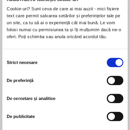
Cookie-uri? Sunt ceva de care ai mai auzit - mici fișiere
text care permit salvarea setărilor și preferințelor tale pe
un site, ca tu să ai o experiență cât mai bună. Le vom
Despre
carte
folosi numai cu permisiunea ta și îți mulțumim dacă ne-o
If you’re on the list, someone wants you dead.
oferi. Poți schimba sau anula oricând acordul tău.
From theNew York Timesbestselling author
ofEight Perfect Murderscomes the heart-
Selecția
Strict necesare
pounding story of nine strangers who receive a
consimțământului
MAI MULT
cryptic list with their names on it—and then
În acest moment nu există recenzii
begin to die in highly unusual circumstances.
De preferință
pentru această carte
Nine strangers receive a list with their names on
it in the mail. Nothing else, just a list of names
De cercetare și analitice
on a single sheet of paper. None of the nine
Peter Swanson
people know or have ever met the others on the
De publicitate
list. They dismiss it as junk mail, a fluke—until
very, very bad things begin happening to people