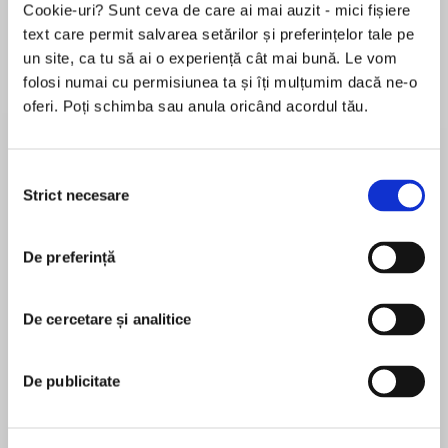
Elita de Argint (Elita
Diavolul se îmbracă de
Migdală
Cookie-uri? Sunt ceva de care ai mai auzit - mici fișiere
de...
la...
Dani Francis
Lauren Weisberger
Sohn Won-pyung
text care permit salvarea setărilor și preferințelor tale pe
un site, ca tu să ai o experiență cât mai bună. Le vom
folosi numai cu permisiunea ta și îți mulțumim dacă ne-o
oferi. Poți schimba sau anula oricând acordul tău.
Despre
carte
Do you aspire to live a more peaceful,intentional
Selecția
life of mindfulness, positivity, and gratitude?
Strict necesare
consimțământului
Njuta (pronounced “nyutah”), which means
De preferință
“enjoy” or “delight in,” is the Swedish art of
MAI MULT
savoring the moment. Focused on finding
În acest moment nu există recenzii
happiness in even the smallest things, njuta can
De cercetare și analitice
pentru această carte
be applied to every area of life: Daily rituals
Creating a comfortable home Nature and
De publicitate
friluftsliv (open-air life) Meal times and fika
(coffee breaks) Adapting to the seasons
Niki Brantmark
Celebrations with family and friends