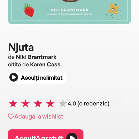
Njuta
de
Niki Brantmark
citită de
Karen Cass
Asculți nelimitat
4.0
(o recenzie)
Adaugă la wishlist
Ascultă gratuit