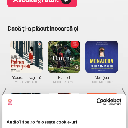
Dacă ți-a plăcut încearcă și
a...
Pădurea norvegiană
Hamnet
Menajera
I
Haruki Murakami
Maggie O'Farrell
Freida McFadden
AudioTribe.ro folosește cookie-uri