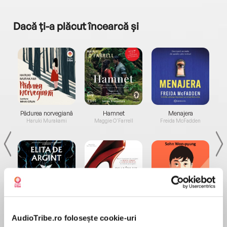
Dacă ți-a plăcut încearcă și
a...
Pădurea norvegiană
Hamnet
Menajera
I
Haruki Murakami
Maggie O'Farrell
Freida McFadden
Elita de Argint (Elita
Diavolul se îmbracă de
Migdală
de...
la...
Dani Francis
Lauren Weisberger
Sohn Won-pyung
AudioTribe.ro folosește cookie-uri