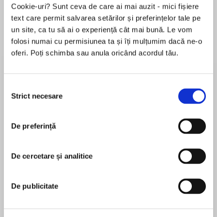
Cookie-uri? Sunt ceva de care ai mai auzit - mici fișiere
text care permit salvarea setărilor și preferințelor tale pe
un site, ca tu să ai o experiență cât mai bună. Le vom
Despre
carte
folosi numai cu permisiunea ta și îți mulțumim dacă ne-o
oferi. Poți schimba sau anula oricând acordul tău.
"Hang on for this completely unexpected hard-
hitting ride!"—Fresh Fiction
Selecția
Not needing him won’t stop her from wanting
Strict necesare
consimțământului
him…
MAI MULT
De preferință
În acest moment nu există recenzii
Trucker Sterling (Star) Parson is no stranger to
pentru această carte
the challenges a woman faces, both in her
industry and in life. But she can take care of
De cercetare și analitice
Lori Foster
herself. She’s never needed—or wanted—a man
around…until she meets Cade McKenzie. The
Lori Foster is a New York Times and USA TODAY
De publicitate
take-charge bar owner sets off all kinds of alarm
bestselling author with books from a variety of
bells for Sterling, but he also sets her heart
publishers, including Berkley/Jove, Kensington, St.
racing.