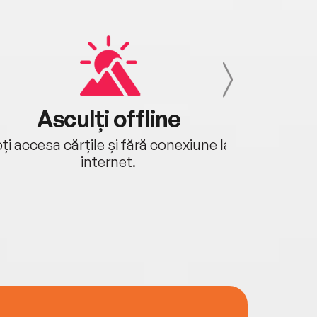
Asculți offline
Aj
ți accesa cărțile și fără conexiune la
Ascultă a
internet.