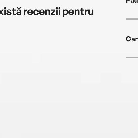
Pau
istă recenzii pentru
Car