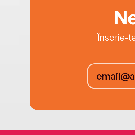
Ne
Înscrie-t