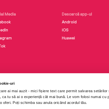
ial Media
Descarcă app-ul
ebook
Android
kedIn
iOS
tagram
Huawei
Tok
ookie-uri
re ai mai auzit - mici fișiere text care permit salvarea setărilor 
te, ca tu să ai o experiență cât mai bună. Le vom folosi numai cu
o oferi. Poți schimba sau anula oricând acordul tău.