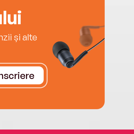
lui
ii și alte
Înscriere