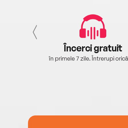
cu tine
Încerci gratuit
oriunde ești.
în primele 7 zile. Întrerupi oric