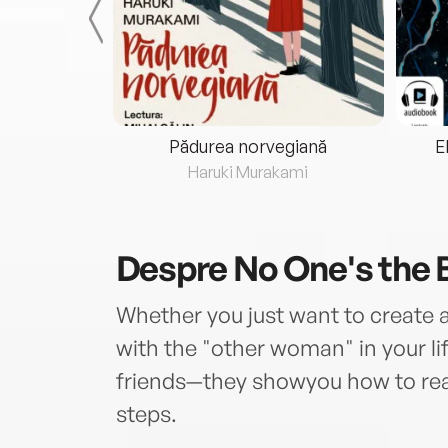
eria...
Pădurea norvegiană
E
ris
Haruki Murakami
Despre
No One's the 
Whether you just want to create a
with the "other woman" in your li
friends—they showyou how to rea
steps.