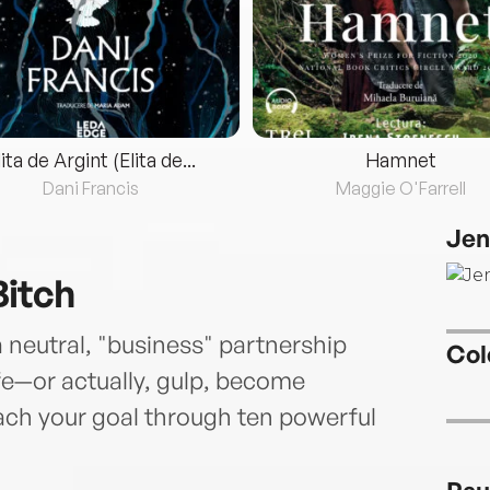
lita de Argint (Elita de...
Hamnet
Dani Francis
Maggie O'Farrell
Jen
Bitch
 neutral, "business" partnership
Col
fe—or actually, gulp, become
ch your goal through ten powerful