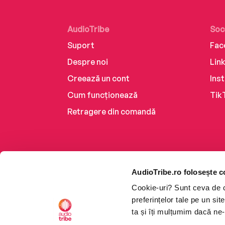
AudioTribe
Soc
Suport
Fac
Despre noi
Lin
Creează un cont
Ins
Cum funcționează
Tik
Retragere din comandă
AudioTribe.ro folosește c
Cookie-uri? Sunt ceva de ca
preferințelor tale pe un si
ta și îți mulțumim dacă ne-