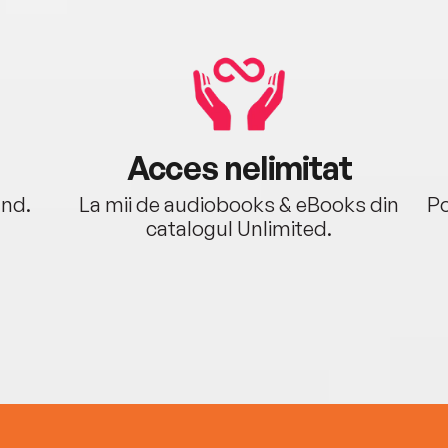
Acces nelimitat
ând.
La mii de audiobooks & eBooks din
Po
catalogul Unlimited.