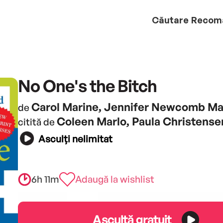
Căutare
Recom
No One's the Bitch
Carol Marine, Jennifer Newcomb Ma
de
Coleen Marlo, Paula Christense
citită de
Asculți nelimitat
6h 11m
Adaugă la wishlist
Ascultă gratuit