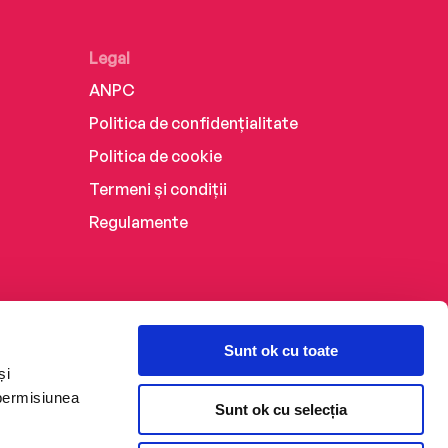
Legal
ANPC
Politica de confidențialitate
Politica de cookie
Termeni și condiții
Regulamente
Sunt ok cu toate
și
 permisiunea
Sunt ok cu selecția