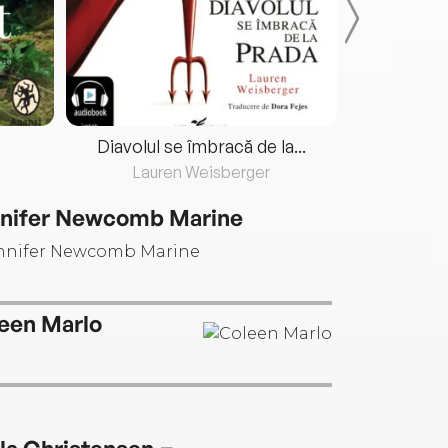
Diavolul se îmbracă de la...
Lauren Weisberger
Fre
nifer Newcomb Marine
een Marlo