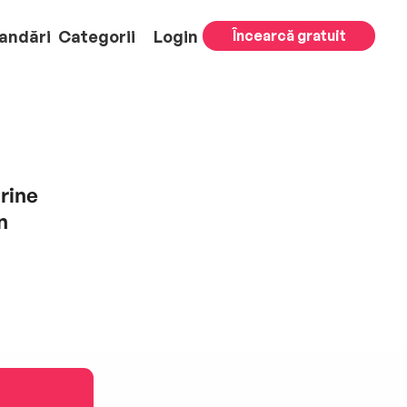
andări
Categorii
Login
Încearcă gratuit
rine
n