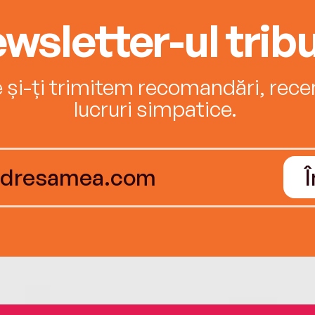
wsletter-ul tribu
e și-ți trimitem recomandări, recenz
lucruri simpatice.