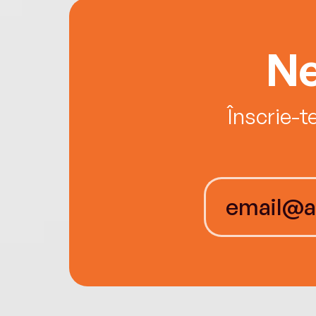
Ne
Înscrie-t