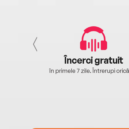
cu tine
Încerci gratuit
oriunde ești.
în primele 7 zile. Întrerupi oric