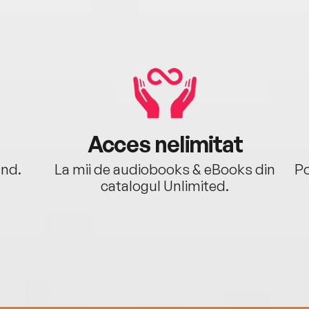
Acces nelimitat
ând.
La mii de audiobooks & eBooks din
Po
catalogul Unlimited.