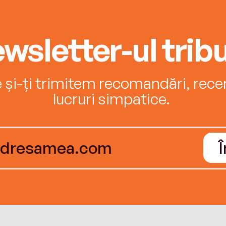
wsletter-ul tribu
e și-ți trimitem recomandări, recenz
lucruri simpatice.