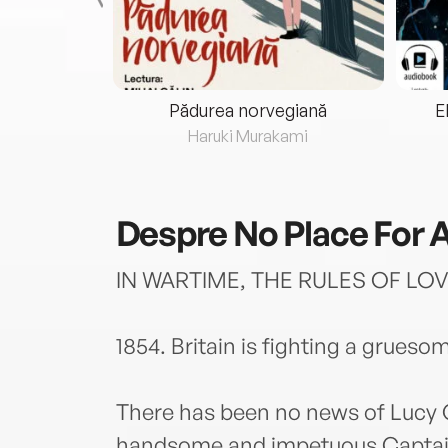
eria...
Pădurea norvegiană
E
ris
Haruki Murakami
Despre
No Place For 
IN WARTIME, THE RULES OF L
1854. Britain is fighting a grueso
There has been no news of Lucy 
handsome and impetuous Captain