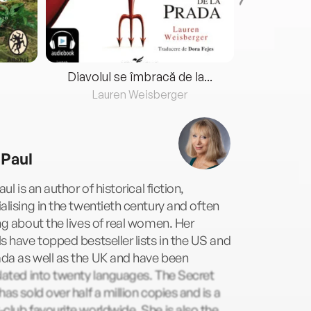
Diavolul se îmbracă de la...
Lauren Weisberger
Fre
 Paul
Paul is an author of historical fiction,
alising in the twentieth century and often
ng about the lives of real women. Her
s have topped bestseller lists in the US and
da as well as the UK and have been
lated into twenty languages. The Secret
has sold over half a million copies and is a
club favourite worldwide. She is also the