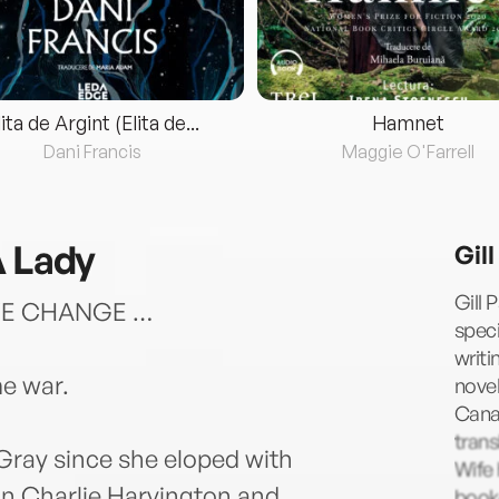
lita de Argint (Elita de...
Hamnet
Dani Francis
Maggie O'Farrell
A Lady
Gill
Gill 
OVE CHANGE …
speci
writi
me war.
novel
Cana
trans
Gray since she eloped with
Wife 
 Charlie Harvington and
book-