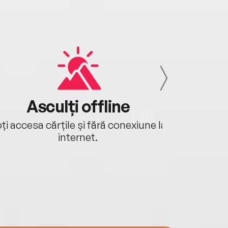
Asculți offline
Aj
ți accesa cărțile și fără conexiune la
Ascultă a
internet.