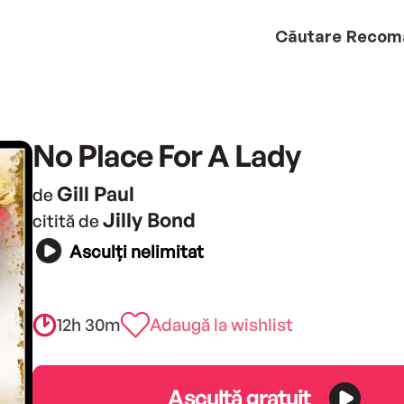
Căutare
Recom
No Place For A Lady
Gill Paul
de
Jilly Bond
citită de
Asculți nelimitat
12h 30m
Adaugă la wishlist
Ascultă gratuit