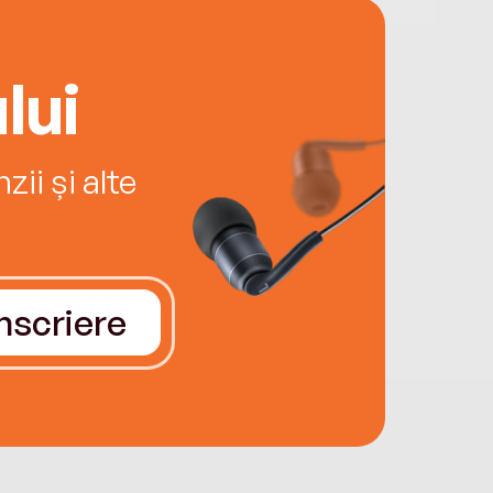
lui
ii și alte
Înscriere