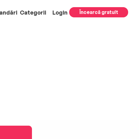
andări
Categorii
Login
Încearcă gratuit