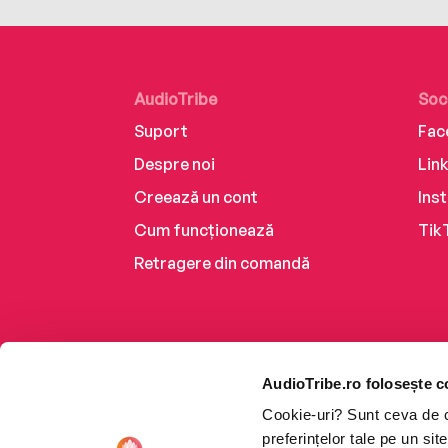
AudioTribe
Soc
Suport
Fac
Despre noi
Lin
Creează un cont
Ins
Cum funcționează
Tik
Retragere din comandă
AudioTribe.ro folosește c
Cookie-uri? Sunt ceva de ca
preferințelor tale pe un si