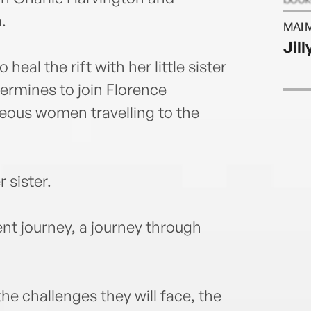
autho
.
MAI 
subje
Jil
round
heal the rift with her little sister
ermines to join Florence
eous women travelling to the
r sister.
ent journey, a journey through
the challenges they will face, the