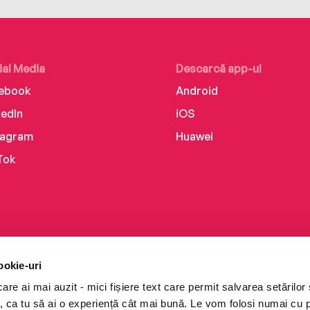
ial Media
Descarcă app-ul
ebook
Android
kedIn
iOS
tagram
Huawei
Tok
ookie-uri
re ai mai auzit - mici fișiere text care permit salvarea setărilor 
te, ca tu să ai o experiență cât mai bună. Le vom folosi numai cu