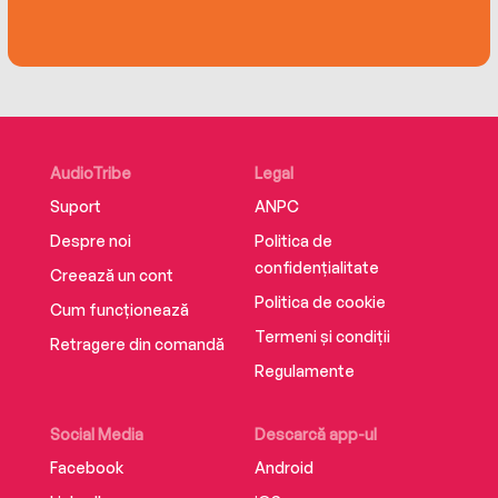
that comes with a decision crisis, so that—once
the stressful situation is over—you will be proud
of the choices you’ve made, you have hope for
the future, and you emerge from the crisis
stronger and more confident than before.
AudioTribe
Legal
A supplemental Enhancement PDF
accompanies this audiobook.
Suport
ANPC
Despre noi
Politica de
confidențialitate
Creează un cont
Politica de cookie
Cum funcționează
Termeni și condiții
Retragere din comandă
Regulamente
Social Media
Descarcă app-ul
Facebook
Android