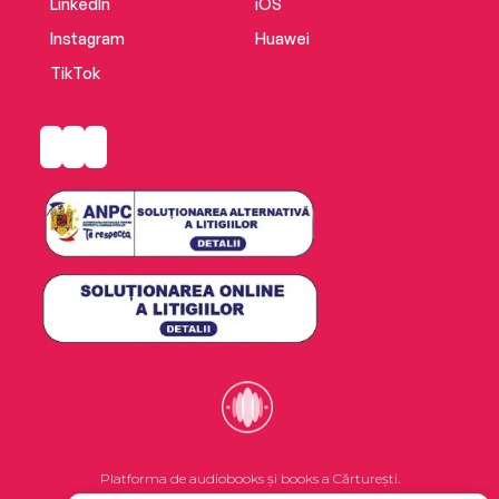
LinkedIn
iOS
Instagram
Huawei
TikTok
Platforma de audiobooks și books a Cărturești.