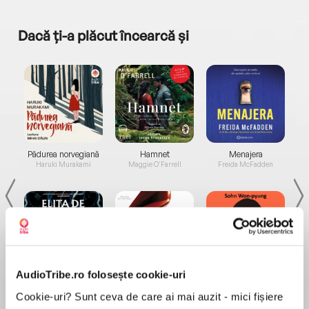
Dacă ți-a plăcut încearcă și
a...
Pădurea norvegiană
Hamnet
Menajera
I
Haruki Murakami
Maggie O'Farrell
Freida McFadden
AudioTribe.ro folosește cookie-uri
Elita de Argint (Elita
Diavolul se îmbracă de
Migdală
de...
la...
Dani Francis
Lauren Weisberger
Sohn Won-pyung
Cookie-uri? Sunt ceva de care ai mai auzit - mici fișiere