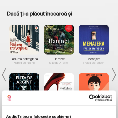
Dacă ți-a plăcut încearcă și
a...
Pădurea norvegiană
Hamnet
Menajera
I
Haruki Murakami
Maggie O'Farrell
Freida McFadden
Elita de Argint (Elita
Diavolul se îmbracă de
Migdală
de...
la...
Dani Francis
Lauren Weisberger
Sohn Won-pyung
AudioTribe.ro folosește cookie-uri