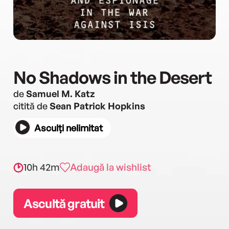
No Shadows in the Desert
de
Samuel M. Katz
citită de
Sean Patrick Hopkins
Asculți nelimitat
10h 42m
Adaugă la wishlist
Ascultă gratuit