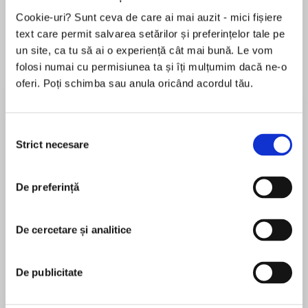
Cookie-uri? Sunt ceva de care ai mai auzit - mici fișiere
text care permit salvarea setărilor și preferințelor tale pe
un site, ca tu să ai o experiență cât mai bună. Le vom
Despre
carte
folosi numai cu permisiunea ta și îți mulțumim dacă ne-o
The inside story of the covert operation that
oferi. Poți schimba sau anula oricând acordul tău.
took down the heads of ISIS
Selecția
No Shadows in the Desert reveals the untold
Strict necesare
consimțământului
story of the behind-the-scenes fight against
MAI MULT
ISIS—one coordinated by heads of state and
În acest moment nu există recenzii
ultimately fought in the alleyways and open
De preferință
pentru această carte
deserts of the Middle Eastern battlefield by
spies and soldiers. Samuel M. Katz draws upon
Samuel M. Katz
De cercetare și analitice
his sources within the global intelligence and
counterterrorism community, as well as the
Samuel M. Katz is an internationally recognized
international special operations and espionage
De publicitate
expert on Middle East security issues,
fraternity, to tell the story of the covert
international terrorism, and military special
campaign against ISIS by the operatives who