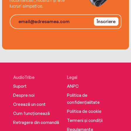
recomandări, recenzii și alte
lucruri simpatice.
Înscriere
AudioTribe
Legal
Suport
ANPC
Despre noi
Politica de
confidențialitate
Creează un cont
Politica de cookie
Cum funcționează
Termeni și condiții
Retragere din comandă
Regulamente