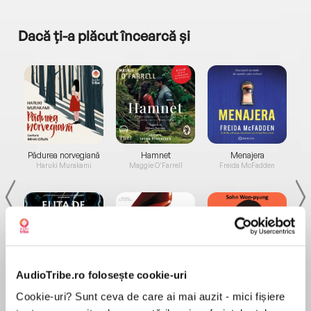
Dacă ți-a plăcut încearcă și
a...
Pădurea norvegiană
Hamnet
Menajera
I
Haruki Murakami
Maggie O'Farrell
Freida McFadden
AudioTribe.ro folosește cookie-uri
Elita de Argint (Elita
Diavolul se îmbracă de
Migdală
de...
la...
Dani Francis
Lauren Weisberger
Sohn Won-pyung
Cookie-uri? Sunt ceva de care ai mai auzit - mici fișiere