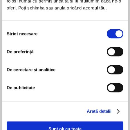
folosi numai cu permisiunea ta și îți mulțumim dacă ne-o
oferi. Poți schimba sau anula oricând acordul tău.
Despre
carte
Selecția
A SUNDAY TIMES SPORTS BOOK OF THE YEAR
Strict necesare
consimțământului
De preferință
MAI MULT
A FINANCIAL TIMES SPORTS BOOK OF THE
În acest moment nu există recenzii
De cercetare și analitice
YEAR
pentru această carte
De publicitate
Derek A. Bardowell
LONGLISTED FOR THE WILLIAM HILL SPORTS
Arată detalii
BOOK OF THE YEAR
Sunt ok cu toate