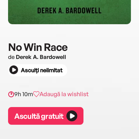
No Win Race
de
Derek A. Bardowell
Asculți nelimitat
9h 10m
Adaugă la wishlist
Ascultă gratuit