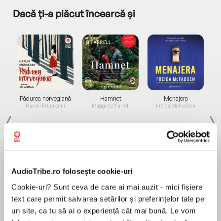
Dacă ți-a plăcut încearcă și
a...
Pădurea norvegiană
Hamnet
Menajera
I
Haruki Murakami
Maggie O'Farrell
Freida McFadden
AudioTribe.ro folosește cookie-uri
Cookie-uri? Sunt ceva de care ai mai auzit - mici fișiere
Elita de Argint (Elita
Diavolul se îmbracă de
Migdală
de...
la...
Dani Francis
Lauren Weisberger
Sohn Won-pyung
text care permit salvarea setărilor și preferințelor tale pe
un site, ca tu să ai o experiență cât mai bună. Le vom