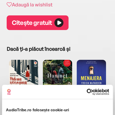
Adaugă la wishlist
Citește gratuit
Dacă ți-a plăcut încearcă și
a...
Pădurea norvegiană
Hamnet
Menajera
I
Haruki Murakami
Maggie O'Farrell
Freida McFadden
AudioTribe.ro folosește cookie-uri