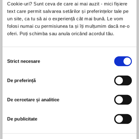
Cookie-uri? Sunt ceva de care ai mai auzit - mici fișiere
text care permit salvarea setărilor și preferințelor tale pe
un site, ca tu să ai o experiență cât mai bună. Le vom
folosi numai cu permisiunea ta și îți mulțumim dacă ne-o
Elita de Argint (Elita
Diavolul se îmbracă de
Migdală
oferi. Poți schimba sau anula oricând acordul tău.
de...
la...
Dani Francis
Lauren Weisberger
Sohn Won-pyung
Selecția
Strict necesare
consimțământului
Despre
carte
De preferință
Marzana și prietena ei cea mai bună, Nialla, se
plictisesc. Într-un oraș în care regulile obișnuite
nu se aplică, s-ar crede că aventura e prezentă
De cercetare și analitice
peste tot. Totuși, lor nu li se întâmplă nimic
interesant. Însă, atunci când părinții Marzanei
MAI MULT
sunt cooptați pentru a ajuta la rezolvarea unui
De publicitate
În acest moment nu există recenzii
caz de răpire greu de înțeles, Marzana și Nialla
pentru această carte
au parte de acțiune din belșug—doar că nu