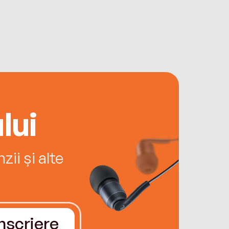
lui
ii și alte
Înscriere