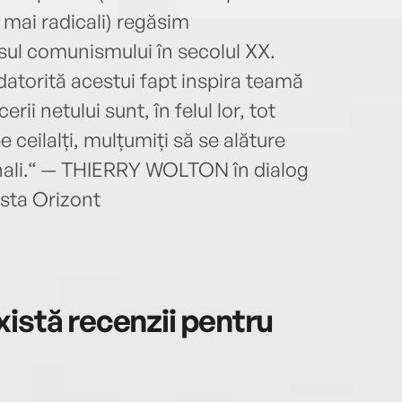
t mai radicali) regăsim
ul comunismului în secolul XX.
 datorită acestui fapt inspira teamă
erii netului sunt, în felul lor, tot
e ceilalți, mulțumiți să se alăture
inali.“ — THIERRY WOLTON în dialog
sta Orizont
istă recenzii pentru