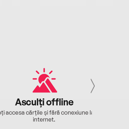
Asculți offline
Aj
ți accesa cărțile și fără conexiune la
Ascultă a
internet.