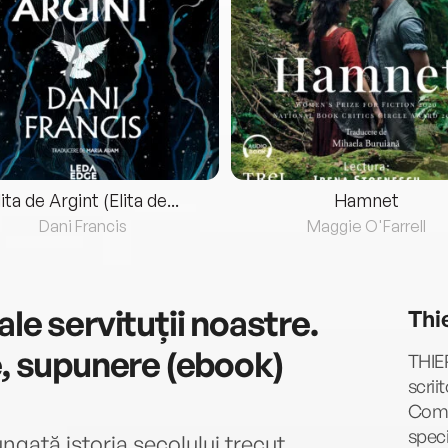
lita de Argint (Elita de...
Hamnet
Dani Francis
Maggie O'Farrell
ale servituții noastre.
Thi
e, supunere (ebook)
THIER
scrii
Comm
speci
gată istoria secolului trecut,