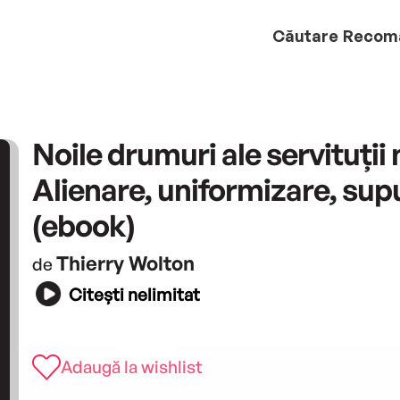
Căutare
Recom
Noile drumuri ale servituții
Alienare, uniformizare, su
(ebook)
Thierry Wolton
de
Citești nelimitat
Adaugă la wishlist