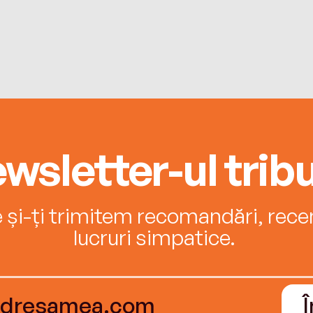
wsletter-ul tribu
e și-ți trimitem recomandări, recenz
lucruri simpatice.