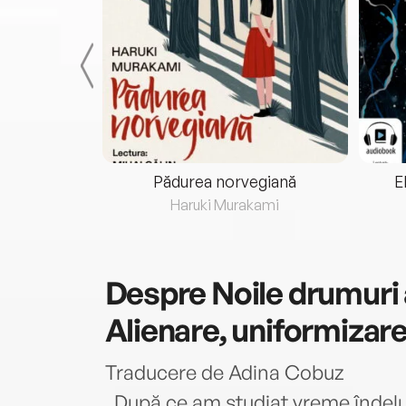
eria...
Pădurea norvegiană
E
ris
Haruki Murakami
Despre
Noile drumuri 
Alienare, uniformizar
Traducere de Adina Cobuz
„După ce am studiat vreme îndelun