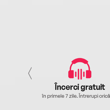
cu tine
Încerci gratuit
oriunde ești.
în primele 7 zile. Întrerupi oric