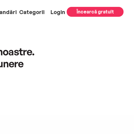
andări
Categorii
Login
Încearcă gratuit
 noastre.
punere