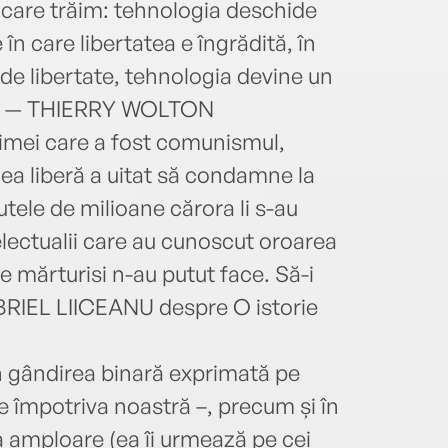
în care trăim: tehnologia deschide
2008,
commu
 în care libertatea e îngrădită, în
isto
 de libertate, tehnologia devine un
vol. 
l“. — THIERRY WOLTON
gauch
rimei care a fost comunismul,
stân
a liberă a uitat să condamne la
utele de milioane cărora li s-au
telectualii care au cunoscut oroarea
ce mărturisi n-au putut face. Să-i
BRIEL LIICEANU despre O istorie
în gândirea binară exprimată pe
 e împotriva noastră –, precum și în
ia amploare (ea îi urmează pe cei