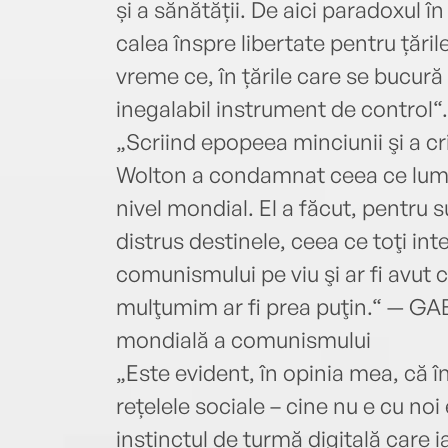
și a sănătății. De aici paradoxul 
calea înspre libertate pentru țările
vreme ce, în țările care se bucură
inegalabil instrument de contro
„Scriind epopeea minciunii şi a c
Wolton a condamnat ceea ce lume
nivel mondial. El a făcut, pentru s
distrus destinele, ceea ce toţi in
comunismului pe viu şi ar fi avut 
mulţumim ar fi prea puţin.“ — GA
mondială a comunismului
„Este evident, în opinia mea, că 
rețelele sociale – cine nu e cu noi
instinctul de turmă digitală care 