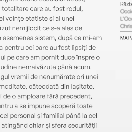
Războ
totalitare care au fost rodul,
Occid
ei voințe etatiste și al unei
L’Occ
Chris
zut nemijlocit ce s-a ales de
commu
-un asemenea sistem, după ce mi-am
MAI 
1979)
 pentru cei care au fost lipsiți de
în Fr
cola
ul pe care am pornit duce înspre o
visit
litudine nemaivăzute până acum.
Chale
ngul vremii de nenumărate ori unei
Fran
relat
moditate, câteodată din lașitate,
(1998
i de o amploare fără precedent,
rom. 
pentru a se impune acoperă toate
chin
„révo
cel personal și familial până la cel
pouvo
 atingând chiar și sfera securității
KGB-u