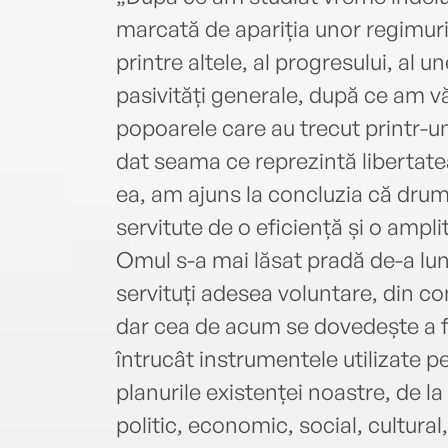
marcată de apariția unor regimuri 
printre altele, al progresului, al un
pasivități generale, după ce am vă
popoarele care au trecut printr
dat seama ce reprezintă libertatea
ea, am ajuns la concluzia că drum
servitute de o eficiență și o amp
Omul s-a mai lăsat pradă de-a lu
servituți adesea voluntare, din co
dar cea de acum se dovedește a f
întrucât instrumentele utilizate 
planurile existenței noastre, de la 
politic, economic, social, cultural,