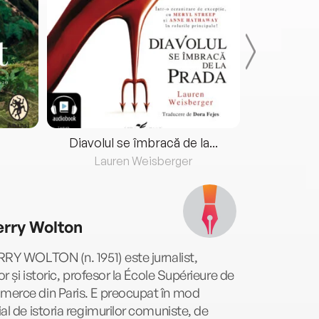
Diavolul se îmbracă de la...
Lauren Weisberger
Fre
erry Wolton
RY WOLTON (n. 1951) este jurnalist,
tor și istoric, profesor la École Supérieure de
erce din Paris. E preocupat în mod
al de istoria regimurilor comuniste, de