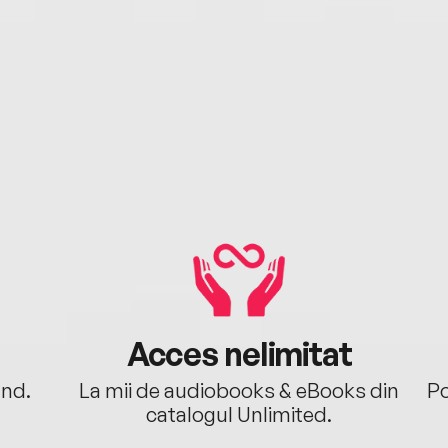
Acces nelimitat
ând.
La mii de audiobooks & eBooks din
Po
catalogul Unlimited.