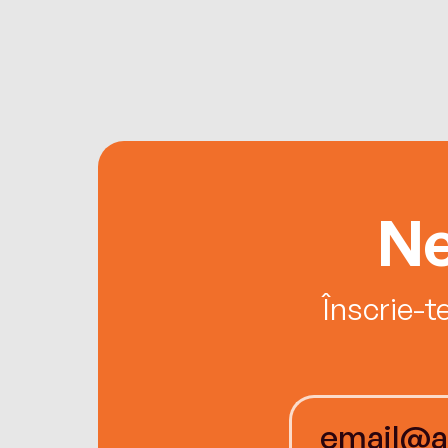
Ne
Înscrie-t