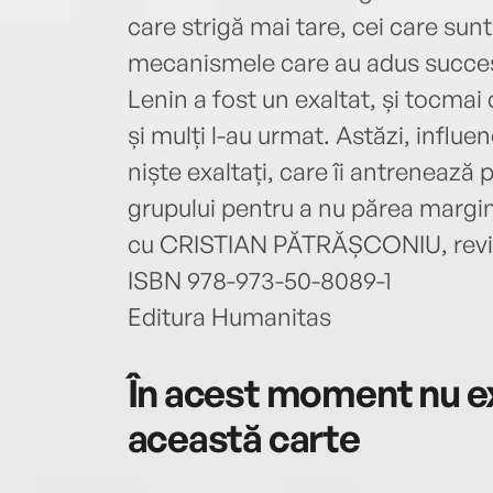
care strigă mai tare, cei care sun
mecanismele care au adus succes
Lenin a fost un exaltat, și tocmai
și mulți l-au urmat. Astăzi, influenc
niște exaltați, care îi antrenează p
grupului pentru a nu părea marg
cu CRISTIAN PĂTRĂȘCONIU, revi
ISBN 978-973-50-8089-1
Editura Humanitas
În acest moment nu ex
această carte