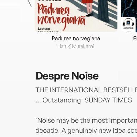
eria...
Pădurea norvegiană
E
ris
Haruki Murakami
Despre
Noise
THE INTERNATIONAL BESTSELLER
… Outstanding’ SUNDAY TIMES
‘Noise may be the most important
decade. A genuinely new idea soe