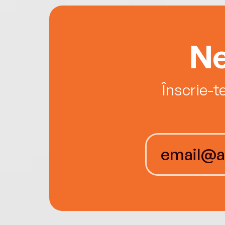
Ne
Înscrie-t