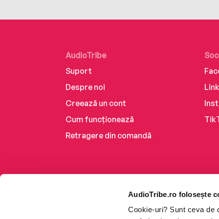
AudioTribe
Soc
Suport
Fac
Despre noi
Lin
Creează un cont
Ins
Cum funcționează
Tik
Retragere din comandă
AudioTribe.ro folosește c
Cookie-uri? Sunt ceva de ca