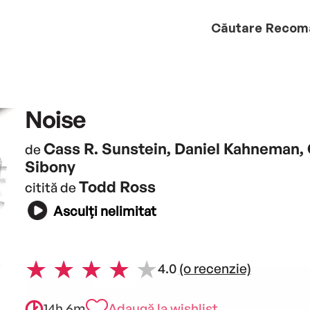
Căutare
Recom
Noise
Cass R. Sunstein, Daniel Kahneman, 
de
Sibony
Todd Ross
citită de
Asculți nelimitat
4.0
(o recenzie)
14h 6m
Adaugă la wishlist