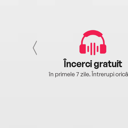
cu tine
Încerci gratuit
oriunde ești.
în primele 7 zile. Întrerupi oric