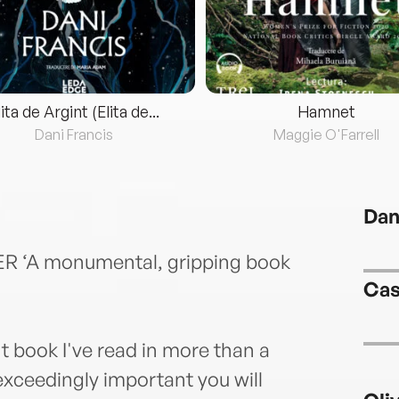
lita de Argint (Elita de...
Hamnet
Dani Francis
Maggie O'Farrell
Dan
 ‘A monumental, gripping book
Cas
 book I've read in more than a
xceedingly important you will