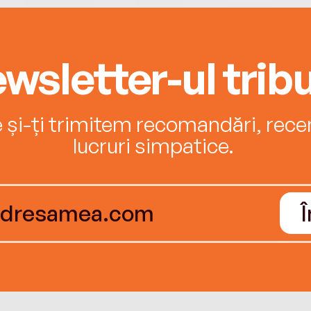
wsletter-ul tribu
e și-ți trimitem recomandări, recenz
lucruri simpatice.