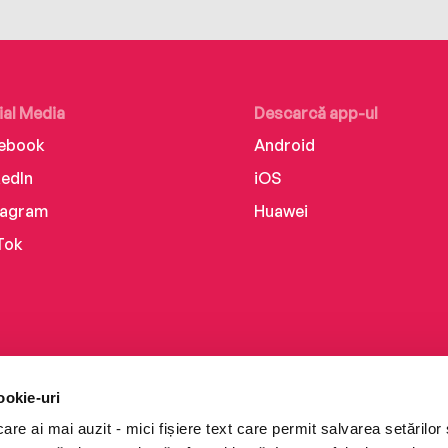
ial Media
Descarcă app-ul
ebook
Android
kedIn
iOS
tagram
Huawei
Tok
ookie-uri
re ai mai auzit - mici fișiere text care permit salvarea setărilor 