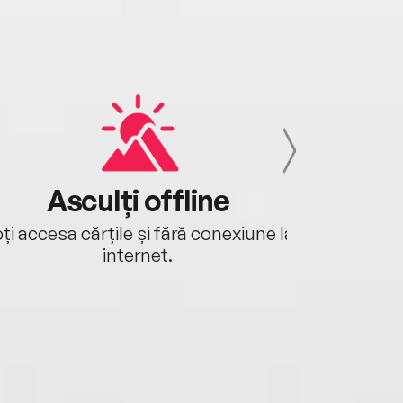
Asculți offline
Aj
ți accesa cărțile și fără conexiune la
Ascultă a
internet.