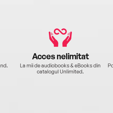
Acces nelimitat
ând.
La mii de audiobooks & eBooks din
Po
catalogul Unlimited.