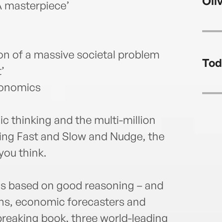
Oli
 A masterpiece’
tion of a massive societal problem
Tod
’
konomics
ic thinking and the multi-million
king Fast and Slow and Nudge, the
you think.
ns based on good reasoning – and
ians, economic forecasters and
breaking book, three world-leading