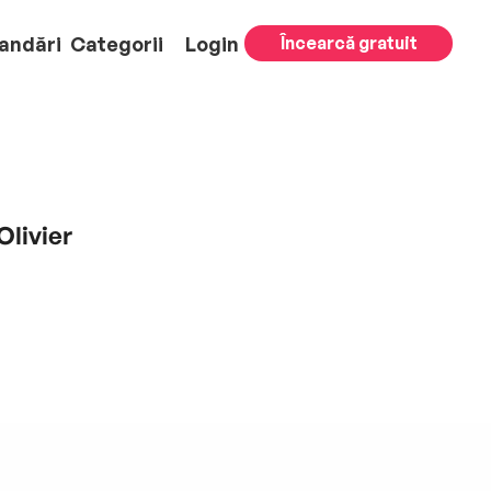
andări
Categorii
Login
Încearcă gratuit
Olivier