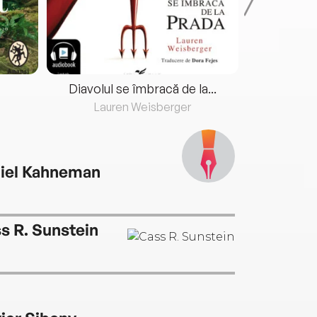
Diavolul se îmbracă de la...
Lauren Weisberger
Fre
iel Kahneman
s R. Sunstein