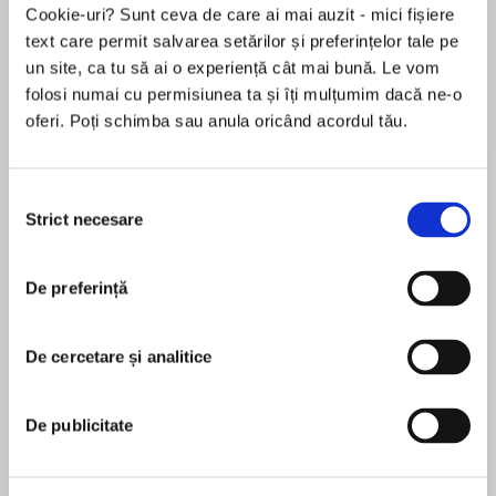
Cookie-uri? Sunt ceva de care ai mai auzit - mici fișiere
text care permit salvarea setărilor și preferințelor tale pe
un site, ca tu să ai o experiență cât mai bună. Le vom
Despre
carte
folosi numai cu permisiunea ta și îți mulțumim dacă ne-o
oferi. Poți schimba sau anula oricând acordul tău.
A groundbreaking story about a teenage girl
who discovers she's intersex . . . and what
happens when her secret is revealed to the
Selecția
entire school. Incredibly compelling and
Strict necesare
consimțământului
sensitively told, None of the Above is a thought-
MAI MULT
provoking novel that explores what it means to
De preferință
În acest moment nu există recenzii
be a boy, a girl, or something in between.
pentru această carte
What if everything you knew about yourself
De cercetare și analitice
I. W. Gregorio
changed in an instant?
I. W. Gregorio is a practicing surgeon by day,
De publicitate
When Kristin Lattimer is voted homecoming
masked avenging YA writer by night. After getting
queen, it seems like another piece of her ideal
her MD, she did her residency at Stanford, where
life has fallen into place. She's a champion