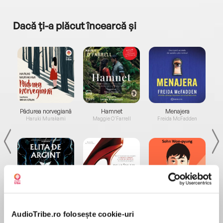
Dacă ți-a plăcut încearcă și
a...
Pădurea norvegiană
Hamnet
Menajera
I
Haruki Murakami
Maggie O'Farrell
Freida McFadden
Elita de Argint (Elita
Diavolul se îmbracă de
Migdală
de...
la...
Dani Francis
Lauren Weisberger
Sohn Won-pyung
AudioTribe.ro folosește cookie-uri