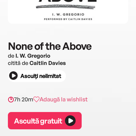
None of the Above
de
I. W. Gregorio
citită de
Caitlin Davies
Asculți nelimitat
7h 20m
Adaugă la wishlist
Ascultă gratuit