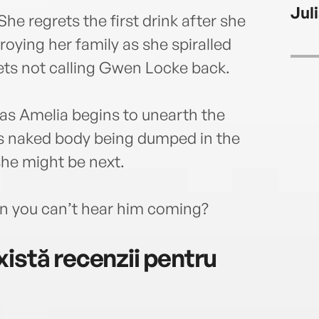
Jul
She regrets the first drink after she
roying her family as she spiralled
rets not calling Gwen Locke back.
s Amelia begins to unearth the
n’s naked body being dumped in the
she might be next.
en you can’t hear him coming?
istă recenzii pentru