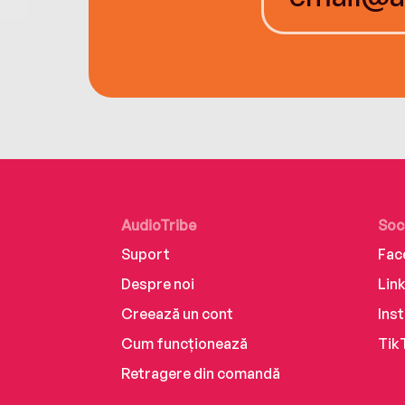
AudioTribe
Soc
Suport
Fac
Despre noi
Lin
Creează un cont
Ins
Cum funcționează
Tik
Retragere din comandă