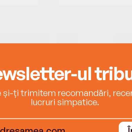
wsletter-ul tribu
e și-ți trimitem recomandări, recenz
lucruri simpatice.