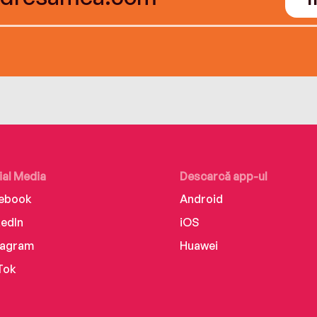
ial Media
Descarcă app-ul
ebook
Android
kedIn
iOS
tagram
Huawei
Tok