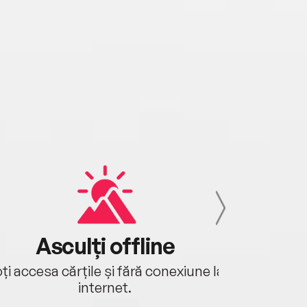
Asculți offline
Aj
ți accesa cărțile și fără conexiune la
Ascultă a
internet.