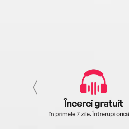
cu tine
Încerci gratuit
oriunde ești.
în primele 7 zile. Întrerupi oric