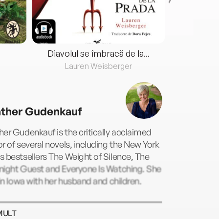
Diavolul se îmbracă de la...
Lauren Weisberger
Fre
ther Gudenkauf
er Gudenkauf is the critically acclaimed
r of several novels, including the New York
 bestsellers The Weight of Silence, The
night Guest and Everyone Is Watching. She
 in Iowa with her husband and children.
MULT