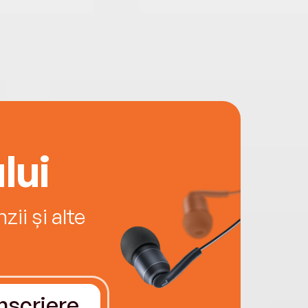
lui
ii și alte
Înscriere