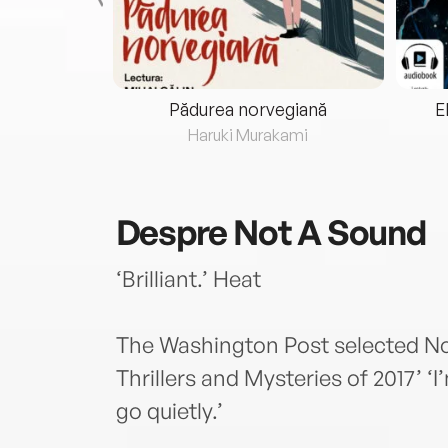
eria...
Pădurea norvegiană
E
ris
Haruki Murakami
Despre
Not A Sound
‘Brilliant.’ Heat
The Washington Post selected No
Thrillers and Mysteries of 2017’ ‘I
go quietly.’