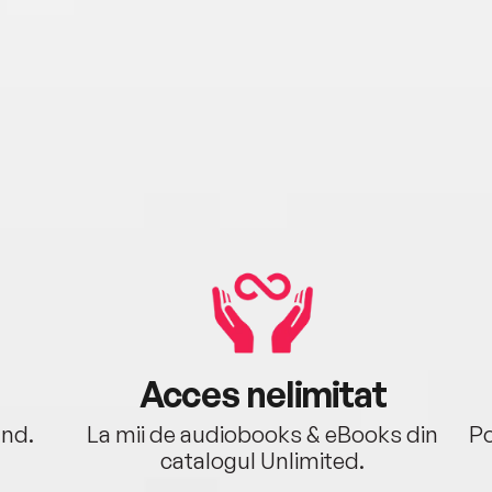
Acces nelimitat
ând.
La mii de audiobooks & eBooks din
Po
catalogul Unlimited.