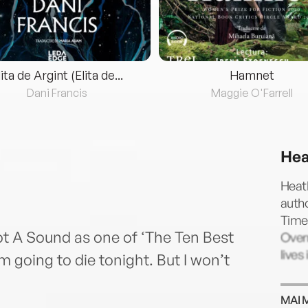
lita de Argint (Elita de...
Hamnet
Dani Francis
Maggie O'Farrell
Hea
Heath
autho
Times
t A Sound as one of ‘The Ten Best
Over
lives
’m going to die tonight. But I won’t
MAI 