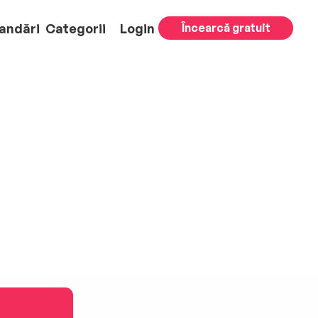
andări
Categorii
Login
Încearcă gratuit