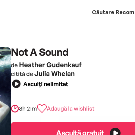
Căutare
Recom
Not A Sound
Heather Gudenkauf
de
Julia Whelan
citită de
Asculți nelimitat
8h 21m
Adaugă la wishlist
Ascultă gratuit