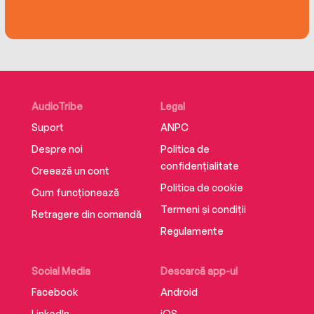
A hilarious whodunnit that will keep you
guessing this Christmas, perfect for fans of Gill
Sims, Ian Moore and Richard Osman.
AudioTribe
Legal
Suport
ANPC
Despre noi
Politica de
confidențialitate
AUTHORS LOVE JO MIDDLETON!
Creează un cont
Politica de cookie
Cum funcționează
Termeni și condiții
Retragere din comandă
Regulamente
‘An outrageously funny, festive romp which is as
utterly wonderful as it is (Christmas) crackers!’
MIKE GAYLE
Social Media
Descarcă app-ul
Facebook
Android
LinkedIn
iOS