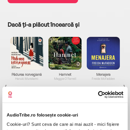
Dacă ți-a plăcut încearcă și
a...
Pădurea norvegiană
Hamnet
Menajera
I
Haruki Murakami
Maggie O'Farrell
Freida McFadden
AudioTribe.ro folosește cookie-uri
Cookie-uri? Sunt ceva de care ai mai auzit - mici fișiere
Elita de Argint (Elita
Diavolul se îmbracă de
Migdală