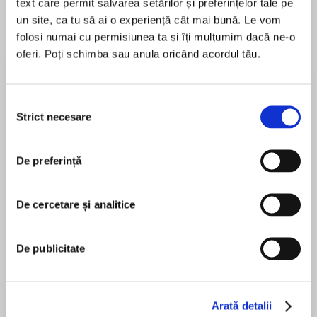
text care permit salvarea setărilor și preferințelor tale pe
de...
la...
Dani Francis
Lauren Weisberger
Sohn Won-pyung
un site, ca tu să ai o experiență cât mai bună. Le vom
folosi numai cu permisiunea ta și îți mulțumim dacă ne-o
oferi. Poți schimba sau anula oricând acordul tău.
Despre
carte
Selecția
‘Smart and wickedly funny, it had me cackling
Strict necesare
consimțământului
into my eggnog!’ IAN MOORE
De preferință
‘My favourite Christmas book of the year!’ GILL
MAI MULT
SIMS
De cercetare și analitice
În acest moment nu există recenzii
pentru această carte
🔪🎄🔪🎄🔪🎄🔪🎄🔪🎄🔪🎄🔪🎄🔪🎄🔪
De publicitate
Jo Middleton
Anna’s taking the family away for a quiet
Christmas in this hilarious, standalone murder
mystery…
Arată detalii