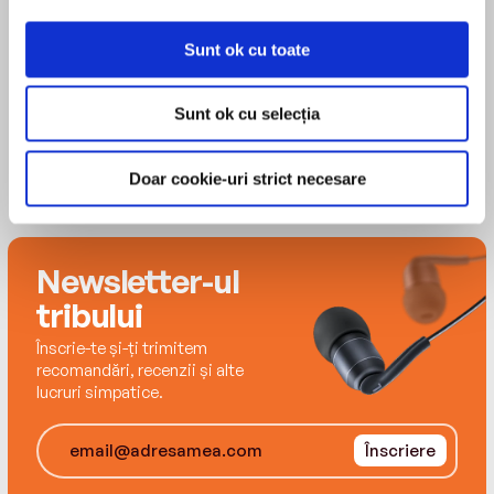
Olivia Mace
Unlike last year, there will be no risk of her
Sunt ok cu toate
burning the turkey, far less nagging from her
mother-in-law and – crucially – a zero per cent
Sunt ok cu selecția
chance of finding a dead body in her larder.
Doar cookie-uri strict necesare
All she wants is to relax with a glass of wine in
front of the fire. But when another group of
guests show up just before a snowstorm, her
Newsletter-ul
plans begin to go awry. And the appearance of a
tribului
dead body threatens to bugger up Christmas
once again…
Înscrie-te și-ți trimitem
recomandări, recenzii și alte
lucruri simpatice.
Can Anna get merry and root out the murderer?
Or will this be another bloody Christmas
Înscriere
nightmare?