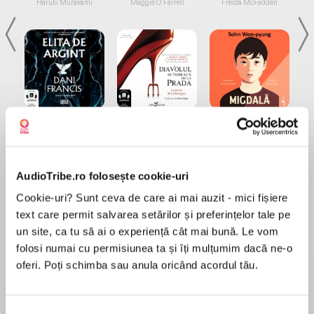
Haruki Murakami
Maggie O'Farrell
Freida McFadden
Elita de Argint (Elita
Diavolul se îmbracă de
Migdală
de...
la...
Dani Francis
Lauren Weisberger
Sohn Won-pyung
AudioTribe.ro folosește cookie-uri
Cookie-uri? Sunt ceva de care ai mai auzit - mici fișiere
Despre
carte
text care permit salvarea setărilor și preferințelor tale pe
un site, ca tu să ai o experiență cât mai bună. Le vom
Ferrazzi explică în "Nu mâncaţi niciodată
folosi numai cu permisiunea ta și îți mulțumim dacă ne-o
singuri" pașii pe care îi face și modul în care
oferi. Poți schimba sau anula oricând acordul tău.
gândește pentru a ajunge la numărul imens de
colegi, prieteni și parteneri din lista sa de
contacte, oameni pe care i-a ajutat și care l-au
Selecția