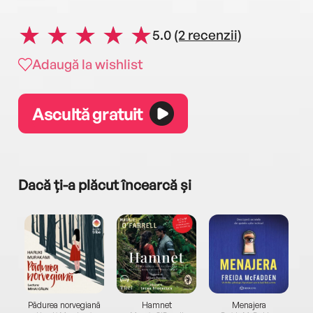
5.0
(2 recenzii)
Adaugă la wishlist
Ascultă gratuit
Dacă ți-a plăcut încearcă și
a...
Pădurea norvegiană
Hamnet
Menajera
I