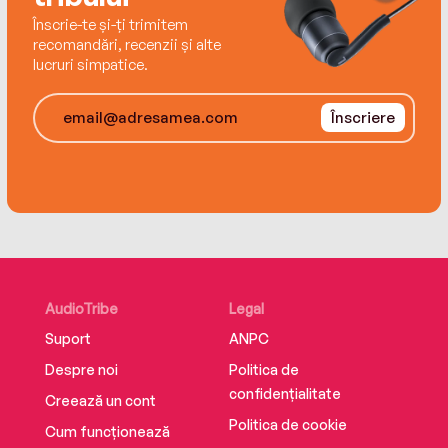
Înscrie-te și-ți trimitem
recomandări, recenzii și alte
lucruri simpatice.
Înscriere
AudioTribe
Legal
Suport
ANPC
Despre noi
Politica de
confidențialitate
Creează un cont
Politica de cookie
Cum funcționează