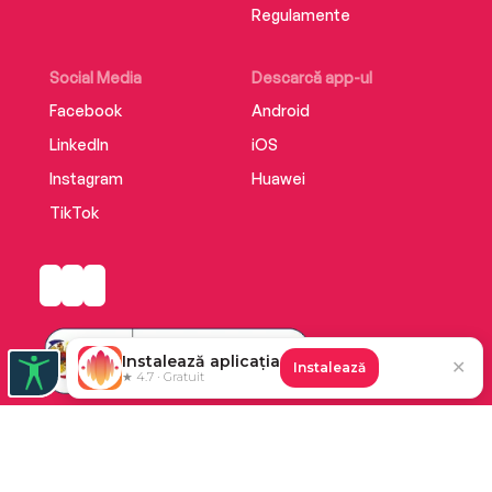
Regulamente
Social Media
Descarcă app-ul
Facebook
Android
LinkedIn
iOS
Instagram
Huawei
TikTok
Instalează aplicația
✕
Instalează
★ 4.7 · Gratuit