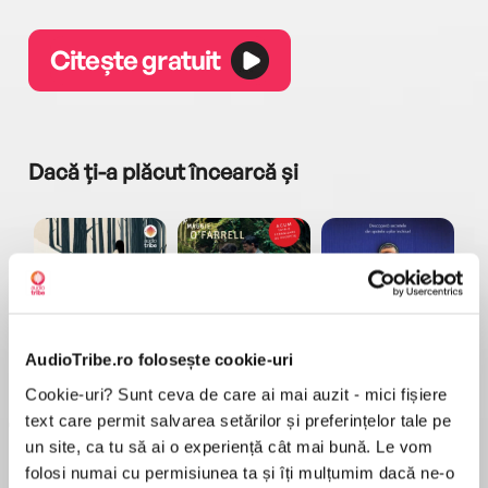
Citește gratuit
Dacă ți-a plăcut încearcă și
AudioTribe.ro folosește cookie-uri
a...
Pădurea norvegiană
Hamnet
Menajera
I
Haruki Murakami
Maggie O'Farrell
Freida McFadden
Cookie-uri? Sunt ceva de care ai mai auzit - mici fișiere
text care permit salvarea setărilor și preferințelor tale pe
un site, ca tu să ai o experiență cât mai bună. Le vom
folosi numai cu permisiunea ta și îți mulțumim dacă ne-o