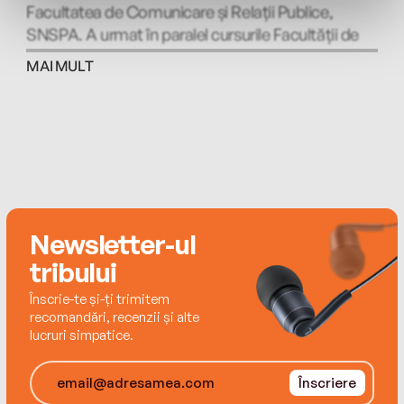
Facultatea de Comunicare și Relații Publice,
SNSPA. A urmat în paralel cursurile Facultății de
Jurnalism și Științele Comunicării și pe cele ale
MAI MULT
Facultății de Istorie, specializându-se în
microistorie – cu licență și disertație despre
jurnalismul de război. Lucrează de peste
treisprezece ani în publicitate și a primit pentru
ideile sale o mulțime de premii naționale și
internaționale. Locuiește în București, în casa unei
pisici tărcate, cu ochi șpanchi, pe nume Olenka.
Newsletter-ul
tribului
Înscrie-te și-ți trimitem
recomandări, recenzii și alte
lucruri simpatice.
Înscriere