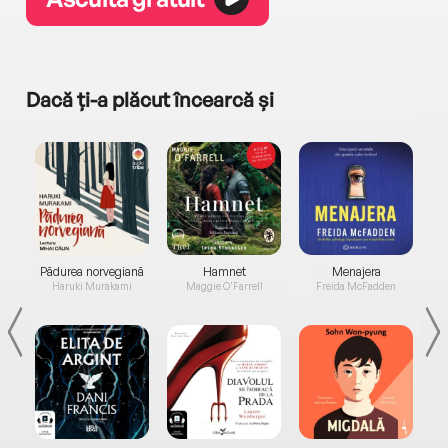
Dacă ți-a plăcut încearcă și
a...
Pădurea norvegiană
Hamnet
Menajera
I
Haruki Murakami
Maggie O'Farrell
Freida McFadden