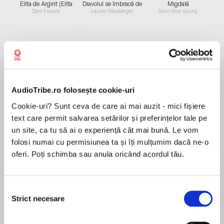
Elita de Argint (Elita
Diavolul se îmbracă de
Migdală
de...
la...
Dani Francis
Lauren Weisberger
Sohn Won-pyung
Despre
carte
În volumul său de debut, Laura Ionescu se
AudioTribe.ro folosește cookie-uri
întoarce în copilărie și adolescență pentru a
Cookie-uri? Sunt ceva de care ai mai auzit - mici fișiere
pune întrebări despre lumea nevăzută a
text care permit salvarea setărilor și preferințelor tale pe
părinților noștri. Autoarea își recompune mama
un site, ca tu să ai o experiență cât mai bună. Le vom
din dialoguri și momente doar ca să descopere
folosi numai cu permisiunea ta și îți mulțumim dacă ne-o
MAI MULT
cât de complexă a fost ca personaj.
oferi. Poți schimba sau anula oricând acordul tău.
Recenzii
O carte despre iubirea care rămâne și care ne
crește dincolo de moarte, despre forța de a
Selecția
O carte dureros de frumoasă. Nu am ascultat
integra trauma în ceea ce devenim și despre
Strict necesare
consimțământului
cartea ci am simțit-o, am trăit-o. Felicitări
cine sunt ai noștri dincolo de faptul că sunt ai
autoarei!
noștri, Nu te găsesc pe nicăieri are o forță