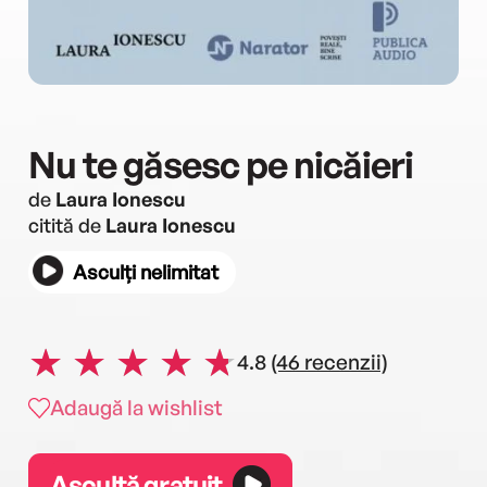
Nu te găsesc pe nicăieri
de
Laura Ionescu
citită de
Laura Ionescu
Asculți nelimitat
4.8
(46 recenzii)
Adaugă la wishlist
Ascultă gratuit