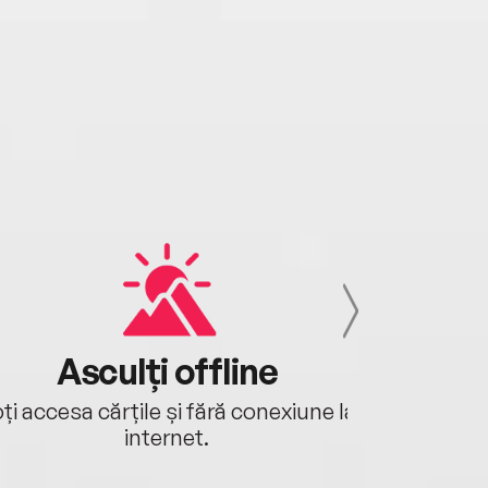
Asculți offline
Aj
ți accesa cărțile și fără conexiune la
Ascultă a
internet.