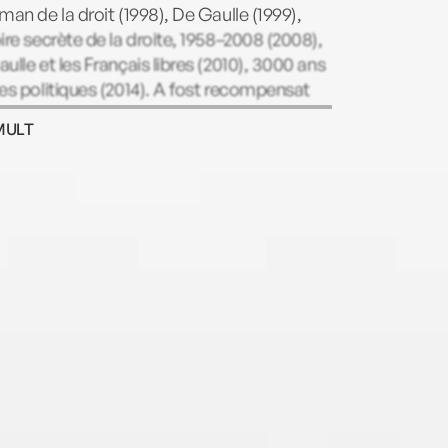
man de la droit (1998), De Gaulle (1999),
ire secrète de la droite, 1958–2008 (2008),
ulle et les Français libres (2010), 3000 ans
es politiques (2014). A fost recompensat
emiul Michel Anfrol pentru cartea De
MULT
e et les grands (2020).