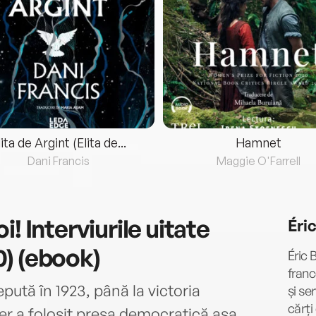
lita de Argint (Elita de...
Hamnet
Dani Francis
Maggie O'Farrell
! Interviurile uitate
Éri
40) (ebook)
Éric 
franc
pută în 1923, până la victoria
și se
cărți
ler a folosit presa democratică așa