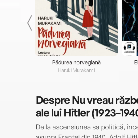
eria...
Pădurea norvegiană
E
ris
Haruki Murakami
Despre
Nu vreau război
ale lui Hitler (1923–19
De la ascensiunea sa politică, înce
asupra Franței din 1940, Adolf Hit