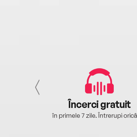
cu tine
Încerci gratuit
oriunde ești.
în primele 7 zile. Întrerupi oric