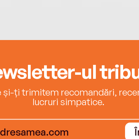
wsletter-ul tribu
e și-ți trimitem recomandări, recenz
lucruri simpatice.