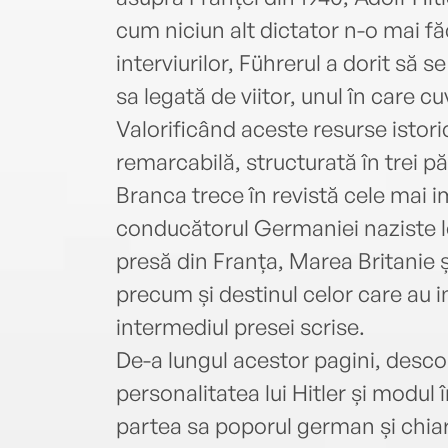
cum niciun alt dictator n-o mai f
interviurilor, Führerul a dorit să s
sa legată de viitor, unul în care c
Valorificând aceste resurse istori
remarcabilă, structurată în trei părț
Branca trece în revistă cele mai i
conducătorul Germaniei naziste l
presă din Franța, Marea Britanie ș
precum și destinul celor care au in
intermediul presei scrise.
De-a lungul acestor pagini, desco
personalitatea lui Hitler și modul
partea sa poporul german și chiar 