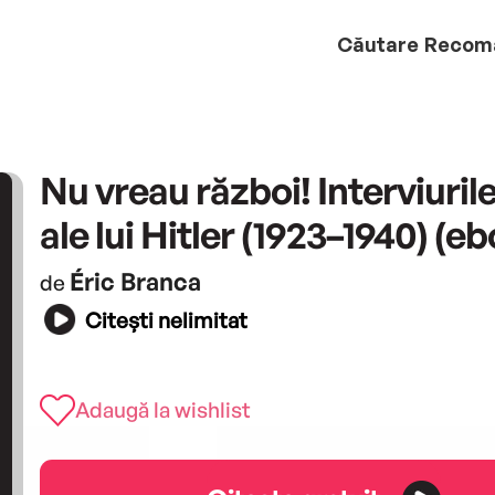
Căutare
Recom
Nu vreau război! Interviurile
ale lui Hitler (1923–1940) (e
Éric Branca
de
Citești nelimitat
Adaugă la wishlist