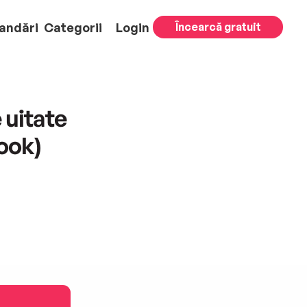
andări
Categorii
Login
Încearcă gratuit
 uitate
book)