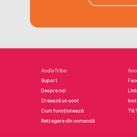
AudioTribe
Soc
Suport
Fac
Despre noi
Lin
Creează un cont
Ins
Cum funcționează
Tik
Retragere din comandă