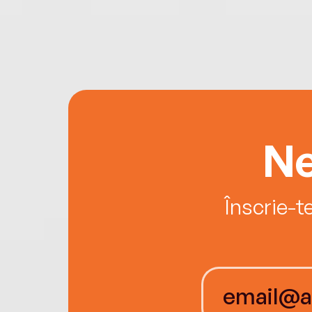
Ne
Înscrie-t