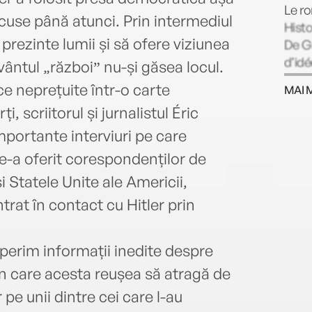
Le ro
ăcuse până atunci. Prin intermediul
Histo
e prezinte lumii și să ofere viziunea
De Ga
d’idé
uvântul „războiˮ nu-și găsea locul.
cu Pr
ce neprețuite într-o carte
MAI 
Gaull
i, scriitorul și jurnalistul Éric
mportante interviuri pe care
e-a oferit corespondenților de
i Statele Unite ale Americii,
trat în contact cu Hitler prin
perim informații inedite despre
 în care acesta reușea să atragă de
pe unii dintre cei care l-au