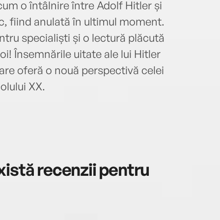
m o întâlnire între Adolf Hitler și
c, fiind anulată în ultimul moment.
tru specialiști și o lectură plăcută
i! Însemnările uitate ale lui Hitler
are oferă o nouă perspectivă celei
olului XX.
istă recenzii pentru