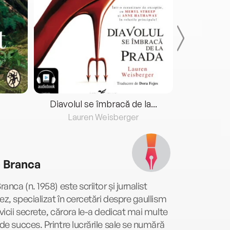
Diavolul se îmbracă de la...
Lauren Weisberger
Fre
c Branca
Branca (n. 1958) este scriitor și jurnalist
ez, specializat în cercetări despre gaullism
rvicii secrete, cărora le-a dedicat mai multe
 de succes. Printre lucrările sale se numără