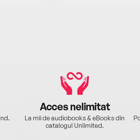
Acces nelimitat
ând.
La mii de audiobooks & eBooks din
Po
catalogul Unlimited.