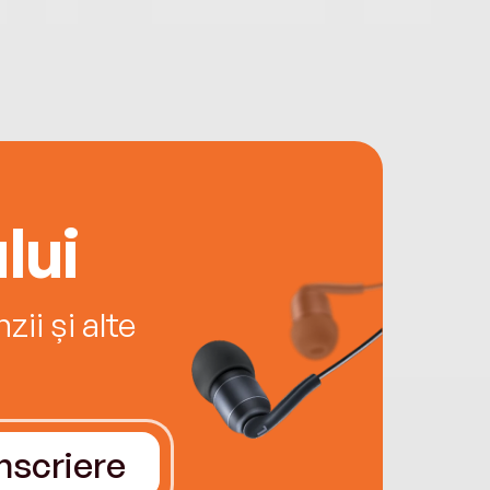
lui
ii și alte
Înscriere