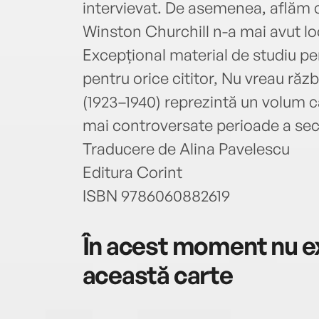
intervievat. De asemenea, aflăm cu
Winston Churchill n-a mai avut lo
Excepțional material de studiu pen
pentru orice cititor, Nu vreau războ
(1923–1940) reprezintă un volum c
mai controversate perioade a sec
Traducere de Alina Pavelescu
Editura Corint
ISBN 9786060882619
În acest moment nu ex
această carte