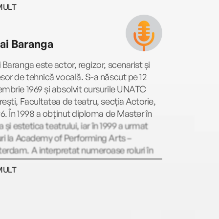
MULT
ai Baranga
 Baranga este actor, regizor, scenarist și
sor de tehnică vocală. S-a născut pe 12
mbrie 1969 și absolvit cursurile UNATC
ești, Facultatea de teatru, secția Actorie,
96. În 1998 a obținut diploma de Master în
ia și estetica teatrului, iar în 1999 a urmat
ri la Academy of Performing Arts –
rdam. A interpretat numeroase roluri în
u, cinematografie, televiziune și a dublat
MULT
a multor personaje din desene animate si
 artistice.