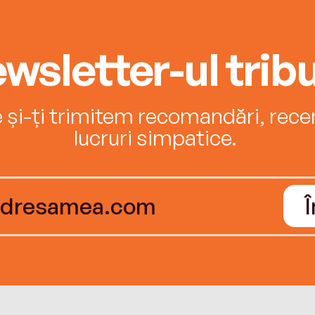
wsletter-ul tribu
e și-ți trimitem recomandări, recenz
lucruri simpatice.