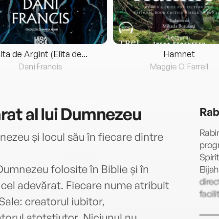
lita de Argint (Elita de...
Hamnet
Dani Francis
Maggie O'Farrell
at al lui Dumnezeu
Rab
Rabi
nezeu și locul său în fiecare dintre
prog
Spiri
umnezeu folosite în Biblie și în
Elija
direc
e cel adevărat. Fiecare nume atribuit
facil
ale: creatorul iubitor,
orul atotștiutor. Niciunul nu