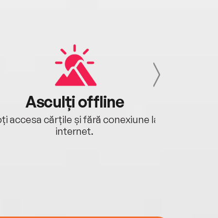
Asculți offline
Aj
ți accesa cărțile și fără conexiune la
Ascultă a
internet.