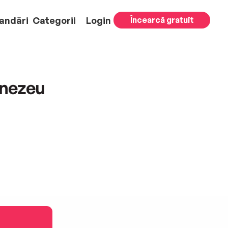
andări
Categorii
Login
Încearcă gratuit
mnezeu