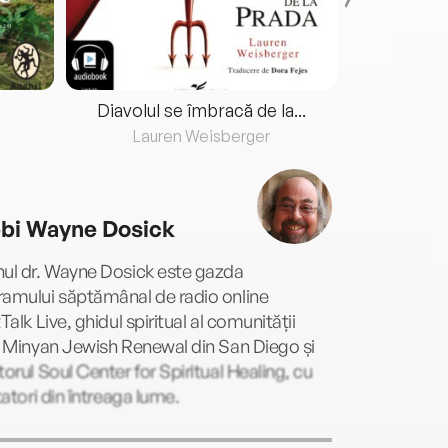
Diavolul se îmbracă de la...
Lauren Weisberger
Fre
bi Wayne Dosick
nul dr. Wayne Dosick este gazda
ramului săptămânal de radio online
tTalk Live, ghidul spiritual al comunității
h Minyan Jewish Renewal din San Diego și
torul Soul Center for Spiritual Healing, cu
itatori din întreaga lume.