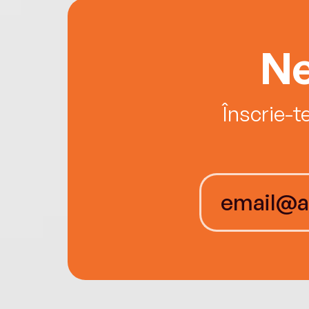
Ne
Înscrie-t