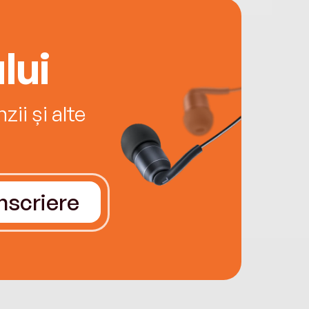
lui
ii și alte
Înscriere