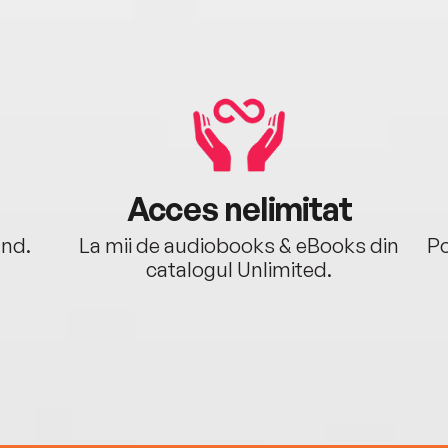
Acces nelimitat
ând.
La mii de audiobooks & eBooks din
Po
catalogul Unlimited.