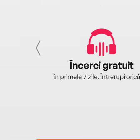
cu tine
Încerci gratuit
oriunde ești.
în primele 7 zile. Întrerupi oric