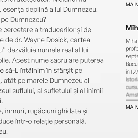
MAI 
a, esența deplină a lui Dumnezeu.
m pe Dumnezeu?
Mih
 cercetare a traducerilor și de
se de dr. Wayne Dosick, cartea
Mihai
profe
 dezvăluie numele real al lui
septe
lie. Acest nume sacru are puterea
Bucur
te să-L întâlnim în sfârșit pe
în 19
Istor
l, atât pe marele Dumnezeu al
cursu
l suflului, al sufletului și al inimii
Amste
i.
teatr
MAI 
voce
e, imnuri, rugăciuni ghidate și
filme
uce într-o relație personală,
eu.