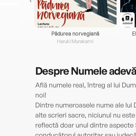
eria...
Pădurea norvegiană
E
ris
Haruki Murakami
Despre
Numele adevăr
Află numele real, întreg al lui Dum
noi!
Dintre numeroasele nume ale lui D
alte scrieri sacre, niciunul nu est
reflectă doar unul dintre aspecte S
conducătorul autoritar sau judecăt