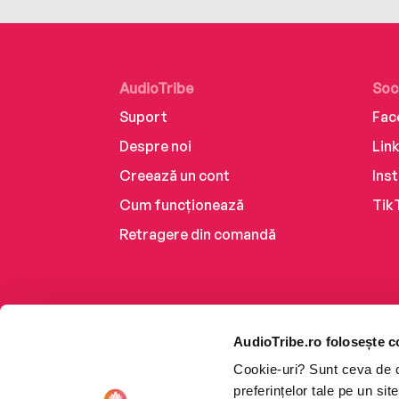
AudioTribe
Soc
Suport
Fac
Despre noi
Lin
Creează un cont
Ins
Cum funcționează
Tik
Retragere din comandă
AudioTribe.ro folosește c
Cookie-uri? Sunt ceva de ca
preferințelor tale pe un si