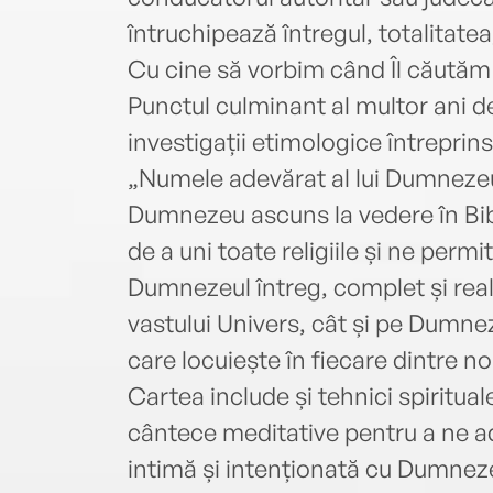
întruchipează întregul, totalitate
Cu cine să vorbim când Îl căută
Punctul culminant al multor ani de
investigații etimologice întreprin
„Numele adevărat al lui Dumnezeu”
Dumnezeu ascuns la vedere în Bib
de a uni toate religiile și ne permi
Dumnezeul întreg, complet și rea
vastului Univers, cât și pe Dumnezeu
care locuiește în fiecare dintre no
Cartea include și tehnici spiritual
cântece meditative pentru a ne ad
intimă și intenționată cu Dumnez