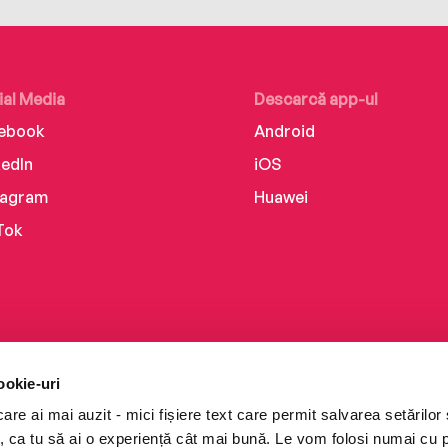
ial Media
Descarcă app-ul
ebook
Android
kedIn
iOS
tagram
Huawei
Tok
ookie-uri
re ai mai auzit - mici fișiere text care permit salvarea setărilor 
te, ca tu să ai o experiență cât mai bună. Le vom folosi numai cu