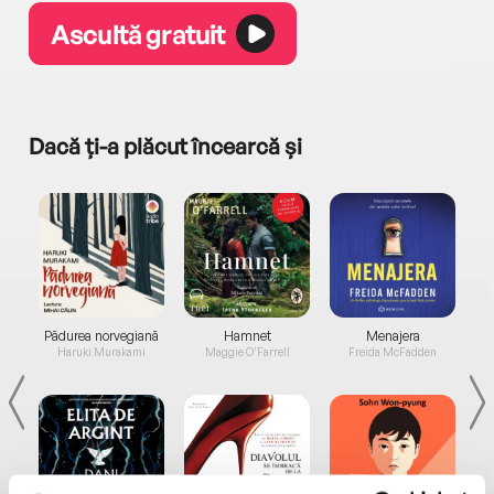
Ascultă gratuit
Dacă ți-a plăcut încearcă și
a...
Pădurea norvegiană
Hamnet
Menajera
I
Haruki Murakami
Maggie O'Farrell
Freida McFadden