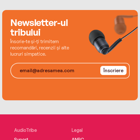
Newsletter-ul
tribului
Înscrie-te și-ți trimitem
recomandări, recenzii și alte
lucruri simpatice.
Înscriere
AudioTribe
Legal
Suport
ANPC