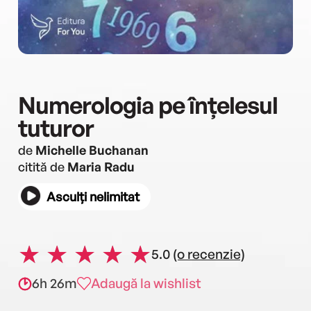
Numerologia pe înțelesul
tuturor
de
Michelle Buchanan
citită de
Maria Radu
Asculți nelimitat
5.0
(o recenzie)
6h 26m
Adaugă la wishlist