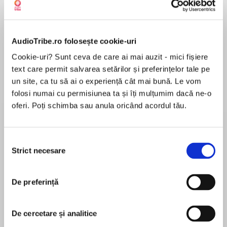
Elita de Argint (Elita
Diavolul se îmbracă de
Migdală
de...
la...
Dani Francis
Lauren Weisberger
Sohn Won-pyung
AudioTribe.ro folosește cookie-uri
Cookie-uri? Sunt ceva de care ai mai auzit - mici fișiere
text care permit salvarea setărilor și preferințelor tale pe
un site, ca tu să ai o experiență cât mai bună. Le vom
Despre
carte
folosi numai cu permisiunea ta și îți mulțumim dacă ne-o
Înțelege energiile de care dispui și lucrează cu
oferi. Poți schimba sau anula oricând acordul tău.
ele! Data nașterii și numele îți spun multe
despre scopul vieții tale și te ajută să iei decizii
în cunoștință de cauză. Michelle Buchanan îți
Selecția
Strict necesare
explică modul în care numerologia oferă
consimțământului
MAI MULT
informații despre cine ești, de ce te afli aici și
În acest moment nu există recenzii
încotro te îndrepți.
De preferință
pentru această carte
Traducere de Iuliana Leonti
De cercetare și analitice
Editura For You