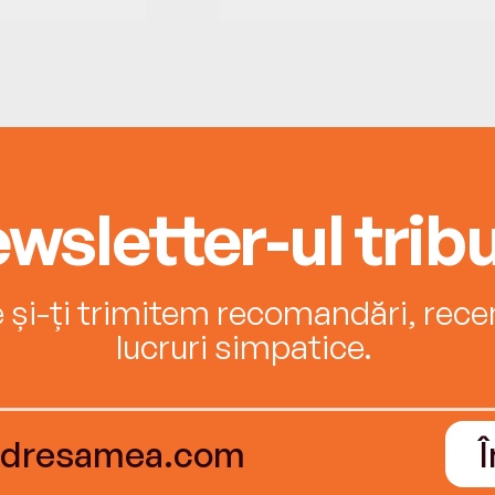
wsletter-ul tribu
e și-ți trimitem recomandări, recenz
lucruri simpatice.