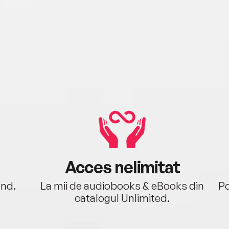
Acces nelimitat
ând.
La mii de audiobooks & eBooks din
Po
catalogul Unlimited.