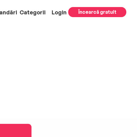
andări
Categorii
Login
Încearcă gratuit