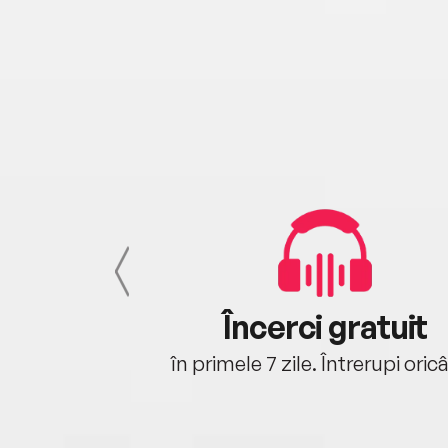
cu tine
Încerci gratuit
oriunde ești.
în primele 7 zile. Întrerupi oric