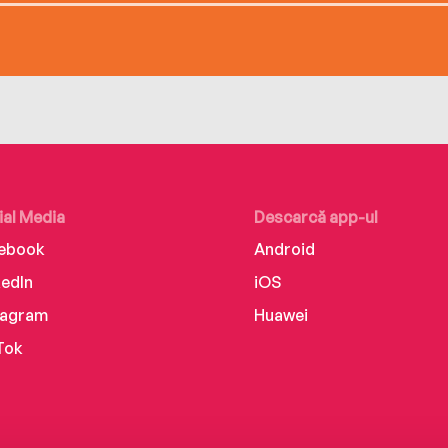
ial Media
Descarcă app-ul
ebook
Android
kedIn
iOS
tagram
Huawei
Tok