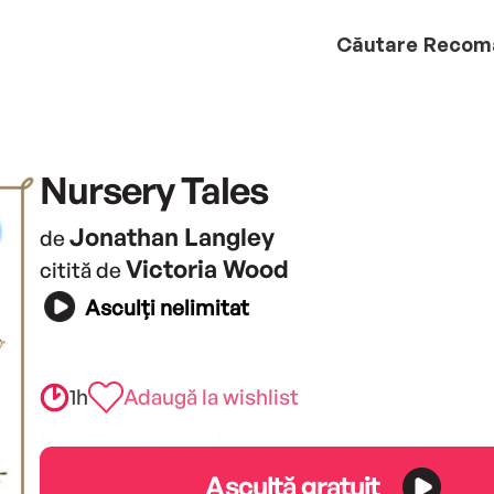
Căutare
Recom
Nursery Tales
Jonathan Langley
de
Victoria Wood
citită de
Asculți nelimitat
1h
Adaugă la wishlist
Ascultă gratuit