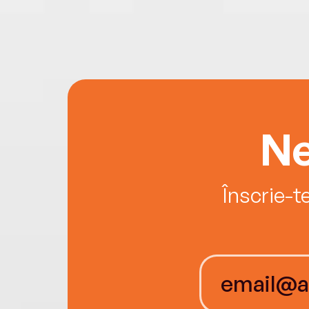
Ne
Înscrie-t