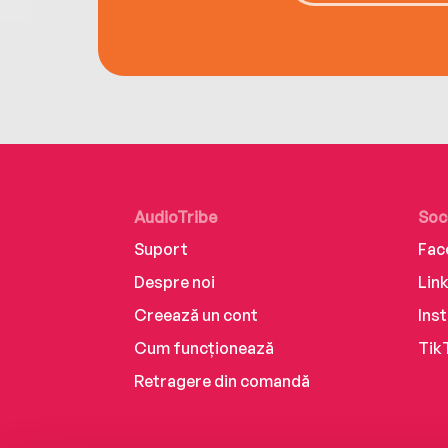
AudioTribe
Soc
Suport
Fac
Despre noi
Lin
Creează un cont
Ins
Cum funcționează
Tik
Retragere din comandă