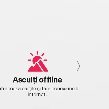
Asculți offline
Aj
ți accesa cărțile și fără conexiune la
Ascultă a
internet.