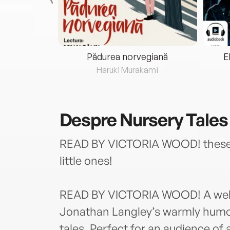
eria...
Pădurea norvegiană
E
ris
Haruki Murakami
Despre
Nursery Tales
READ BY VICTORIA WOOD! these Nu
little ones!
READ BY VICTORIA WOOD! A welcom
Jonathan Langley’s warmly humoro
tales. Perfect for an audience of 