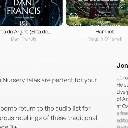
lita de Argint (Elita de...
Hamnet
Dani Francis
Maggie O'Farrell
Jon
Jonat
rsery tales are perfect for your
He st
Liver
of Ar
at Ca
e return to the audio list for
a fre
us retellings of these traditional
edito
age 3+.
illus