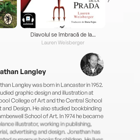
Diavolul se îmbracă de la...
Lauren Weisberger
Fre
athan Langley
han Langley was born in Lancaster in 1952.
udied graphic design and illustration at
pool College of Art and the Central School
t and Design. He also studied bookbinding
mberwell School of Art. In 1974 he became
elance illustrator, working in publishing,
rial, advertising and design. Jonathan has
trated numerous books for children. He lives