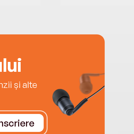
lui
ii și alte
Înscriere