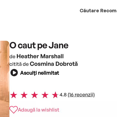
Căutare
Recom
O caut pe Jane
Heather Marshall
de
Cosmina Dobrotă
citită de
Asculți nelimitat
4.8
(16 recenzii)
Adaugă la wishlist