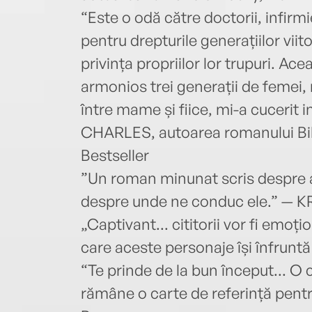
“Este o odă către doctorii, infirmie
pentru drepturile generațiilor vii
privința propriilor lor trupuri. Ac
armonios trei generații de femei, m
între mame și fiice, mi-a cuceri
CHARLES, autoarea romanului Bib
Bestseller
”Un roman minunat scris despre al
despre unde ne conduc ele.” — 
„Captivant... cititorii vor fi emoți
care aceste personaje își înfrunt
“Te prinde de la bun început... O 
rămâne o carte de referință pentr