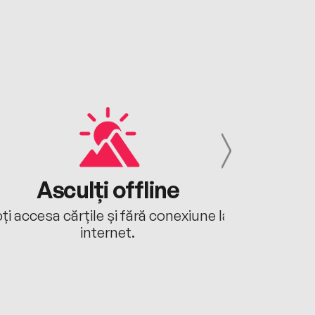
Asculți offline
Aj
ți accesa cărțile și fără conexiune la
Ascultă a
internet.