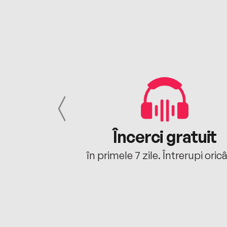
cu tine
Încerci gratuit
oriunde ești.
în primele 7 zile. Întrerupi oric