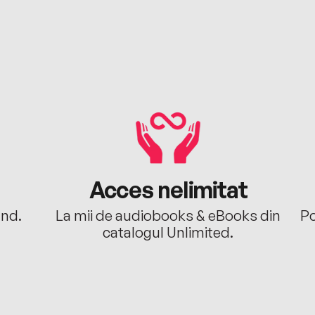
Acces nelimitat
ând.
La mii de audiobooks & eBooks din
Po
catalogul Unlimited.