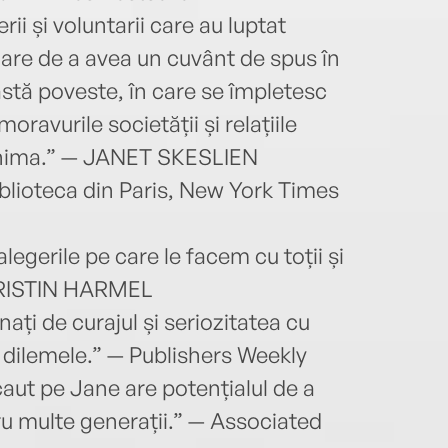
rii și voluntarii care au luptat
toare de a avea un cuvânt de spus în
eastă poveste, în care se împletesc
oravurile societății și relațiile
t inima.” — JANET SKESLIEN
lioteca din Paris, New York Times
egerile pe care le facem cu toții și
KRISTIN HARMEL
onați de curajul și seriozitatea cu
ă dilemele.” — Publishers Weekly
caut pe Jane are potențialul de a
u multe generații.” — Associated