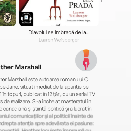
Diavolul se îmbracă de la...
Lauren Weisberger
Fre
ther Marshall
her Marshall este autoarea romanului O
pe Jane, situat imediat de la apariție pe
1 în topuri, publicat în 12 țări, cu un serial TV
rs de realizare. Și-a încheiat masteratul în
ie canadiană și știință politică și a lucrat în
iul comunicațiilor și al politicii înainte de
îndrepta atenția spre adevărata ei pasiune:
povestirii. Heather locuiește împreună cu