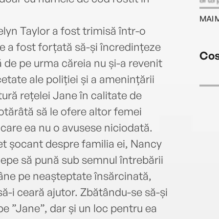
famil
MAI 
webs
lyn Taylor a fost trimisă într-o
pute
 a fost forțată să-și încredințeze
@Hea
Cos
 de pe urma căreia nu și-a revenit
etate ale poliției și a amenințării
ură rețelei Jane în calitate de
otărâtă să le ofere altor femei
 care ea nu o avusese niciodată.
t șocant despre familia ei, Nancy
ncepe să pună sub semnul întrebării
âne pe neașteptate însărcinată,
să-i ceară ajutor. Zbătându-se să-și
e ”Jane”, dar și un loc pentru ea