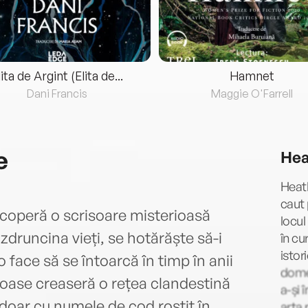
lita de Argint (Elita de...
Hamnet
Dani Francis
Maggie O'Farrell
e
Hea
Heat
caut 
coperă o scrisoare misterioasă
locul 
druncina vieți, se hotărăște să-i
în cu
istor
face să se întoarcă în timp în anii
domen
joase creaseră o rețea clandestină
a-și 
doar cu numele de cod rostit în
arta 