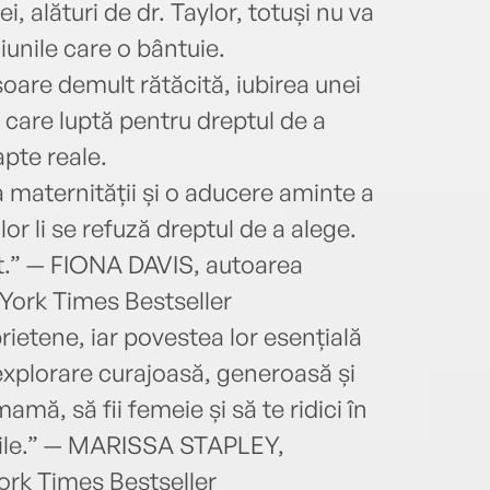
i, alături de dr. Taylor, totuși nu va
unile care o bântuie.
soare demult rătăcită, iubirea unei
care luptă pentru dreptul de a
apte reale.
 maternității și o aducere aminte a
r li se refuză dreptul de a alege.
at.” — FIONA DAVIS, autoarea
York Times Bestseller
rietene, iar povestea lor esențială
explorare curajoasă, generoasă și
amă, să fii femeie și să te ridici în
bile.” — MARISSA STAPLEY,
ork Times Bestseller