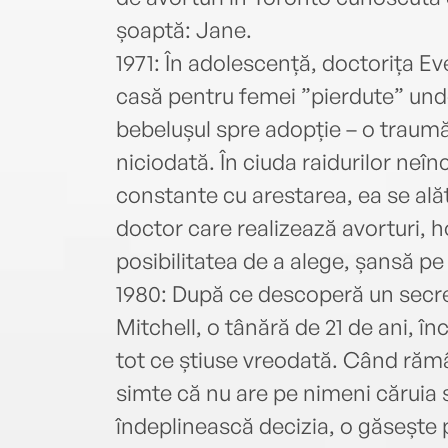
șoaptă: Jane.
1971: În adolescență, doctorița Eve
casă pentru femei ”pierdute” unde
bebelușul spre adopție – o traumă
niciodată. În ciuda raidurilor neînc
constante cu arestarea, ea se alăt
doctor care realizează avorturi, h
posibilitatea de a alege, șansă pe
1980: După ce descoperă un secre
Mitchell, o tânără de 21 de ani, î
tot ce știuse vreodată. Când răm
simte că nu are pe nimeni căruia 
îndeplinească decizia, o găsește p