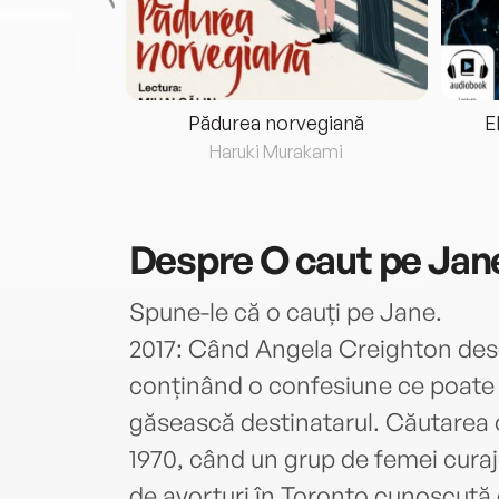
eria...
Pădurea norvegiană
E
ris
Haruki Murakami
Despre
O caut pe Jan
Spune-le că o cauți pe Jane.
2017: Când Angela Creighton des
conținând o confesiune ce poate z
găsească destinatarul. Căutarea o 
1970, când un grup de femei cura
de avorturi în Toronto cunoscută 