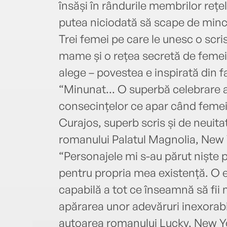
însăși în rândurile membrilor rețele
putea niciodată să scape de minci
Trei femei pe care le unesc o scri
mame și o rețea secretă de femei 
alege – povestea e inspirată din f
“Minunat... O superbă celebrare a
consecințelor ce apar când femeilo
Curajos, superb scris și de neuit
romanului Palatul Magnolia, New 
“Personajele mi s-au părut niște p
pentru propria mea existență. O 
capabilă a tot ce înseamnă să fii m
apărarea unor adevăruri inexora
autoarea romanului Lucky, New Y