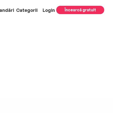
andări
Categorii
Login
Încearcă gratuit