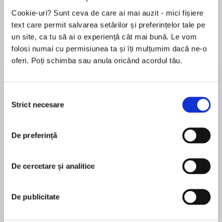
Cookie-uri? Sunt ceva de care ai mai auzit - mici fișiere
Elita de Argint (Elita
Diavolul se îmbracă de
Migdală
de...
la...
Dani Francis
Lauren Weisberger
Sohn Won-pyung
text care permit salvarea setărilor și preferințelor tale pe
un site, ca tu să ai o experiență cât mai bună. Le vom
folosi numai cu permisiunea ta și îți mulțumim dacă ne-o
oferi. Poți schimba sau anula oricând acordul tău.
Despre
carte
Politicile monetare și fiscale sunt o reflectare, în
Selecția
plan macroeconomic, a mentalităților specifice
Strict necesare
consimțământului
fiecărei epoci. Or, mentalitățile se schimbă în
funcție de evoluțiile tehnologice, politice și
De preferință
sociale. Volumul de față își propune să ofere
MAI MULT
cititorului o sinteză a tuturor acestor evoluții în
În acest moment nu există recenzii
ultimii 150 de ani.
De cercetare și analitice
pentru această carte
Scrisă într-un limbaj accesibil publicului
De publicitate
nespecialist, această carte poate fi citită, cu
egal interes, de economiști, istorici sau
Valentin Lazea