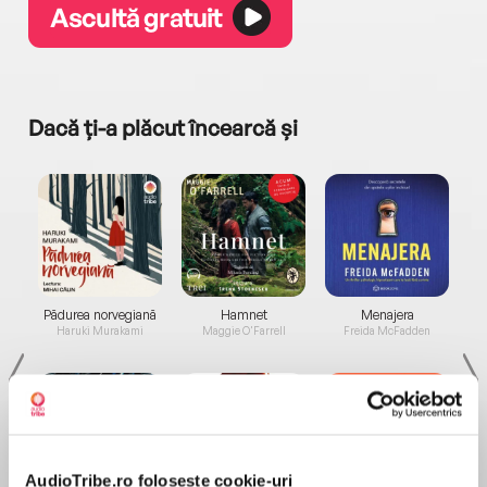
Ascultă gratuit
Dacă ți-a plăcut încearcă și
a...
Pădurea norvegiană
Hamnet
Menajera
I
Haruki Murakami
Maggie O'Farrell
Freida McFadden
AudioTribe.ro folosește cookie-uri