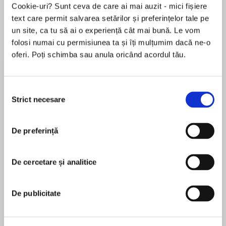
Cookie-uri? Sunt ceva de care ai mai auzit - mici fișiere
de...
la...
Dani Francis
Lauren Weisberger
Sohn Won-pyung
text care permit salvarea setărilor și preferințelor tale pe
un site, ca tu să ai o experiență cât mai bună. Le vom
folosi numai cu permisiunea ta și îți mulțumim dacă ne-o
oferi. Poți schimba sau anula oricând acordul tău.
Despre
carte
Un virus apărut din senin într-un foarte
Selecția
îndepărtat oraș din China a declanșat la
Strict necesare
consimțământului
începutul lui 2020 un cataclism mondial. Edgar
Morin, filozof și sociolog francez născut în
perioada gripei spaniole, consideră că trecem
De preferință
MAI MULT
printr-o criză care, departe de a fi
În acest moment nu există recenzii
întâmplătoare, constituie apogeul brutal al
De cercetare și analitice
pentru această carte
degradărilor multiple ale biosferei și
antroposferei, cauzate de o sete necontrolată
de profit. Intelectual de stânga și membru al
De publicitate
Rezistenței franceze în cel de Al Doilea Război
Edgar Morin
Mondial, el condamnă neoliberalismul și