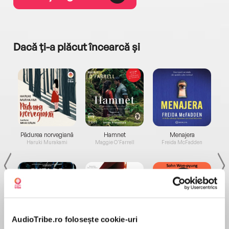
Dacă ți-a plăcut încearcă și
a...
Pădurea norvegiană
Hamnet
Menajera
I
Haruki Murakami
Maggie O'Farrell
Freida McFadden
AudioTribe.ro folosește cookie-uri
Elita de Argint (Elita
Diavolul se îmbracă de
Migdală