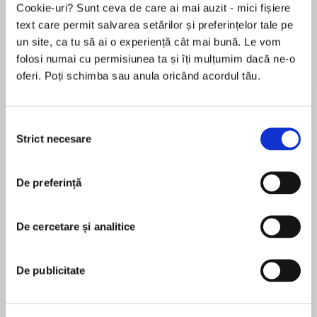
Cookie-uri? Sunt ceva de care ai mai auzit - mici fișiere
de...
la...
Dani Francis
Lauren Weisberger
Sohn Won-pyung
text care permit salvarea setărilor și preferințelor tale pe
un site, ca tu să ai o experiență cât mai bună. Le vom
folosi numai cu permisiunea ta și îți mulțumim dacă ne-o
oferi. Poți schimba sau anula oricând acordul tău.
Despre
carte
Tinca Celnicu, autoarea cărții: După aproape 20
Selecția
de ani de practică de business și după ce am
Strict necesare
consimțământului
curtat îndelung subiectul, am reușit să pun
toate noțiunile aparent abstracte și complicate
într-o carte care tratează finanțele și
De preferință
MAI MULT
contabilitatea afacerii pe înțelesul tuturor. Sper
În acest moment nu există recenzii
că nu te va pune pe fugă când o vei deschide și,
De cercetare și analitice
pentru această carte
mai mult, că o vei putea duce până la capăt cu
interes. Cartea se adresează „nefinanțiștilor”
din business, viitorilor și actualilor manageri,
De publicitate
antreprenorilor, dar și studenților și tuturor celor
Tinca Celnicu
care vor să-și strunească mai bine afacerea sau
cariera.