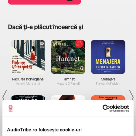
Dacă ți-a plăcut încearcă și
a...
Pădurea norvegiană
Hamnet
Menajera
I
Haruki Murakami
Maggie O'Farrell
Freida McFadden
AudioTribe.ro folosește cookie-uri
Elita de Argint (Elita
Diavolul se îmbracă de
Migdală