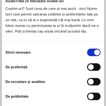
AudioTribe.ro folosește cookie-uri
Cookie-uri? Sunt ceva de care ai mai auzit - mici fișiere
Elita de Argint (Elita
Diavolul se îmbracă de
Migdală
text care permit salvarea setărilor și preferințelor tale pe
de...
la...
Dani Francis
Lauren Weisberger
Sohn Won-pyung
un site, ca tu să ai o experiență cât mai bună. Le vom
folosi numai cu permisiunea ta și îți mulțumim dacă ne-o
oferi. Poți schimba sau anula oricând acordul tău.
Despre
carte
Selecția
ASTRONOMIE • COSMOS • ȘTIINȚĂ
Strict necesare
consimțământului
Astronomul Adrian Șonka își invită cititorii de
toate vârstele la o plimbare de-a lungul și de-a
De preferință
latul Universului cunoscut.
MAI MULT
De cercetare și analitice
În acest moment nu există recenzii
Veți afla ce presupune cu adevărat o călătorie în
pentru această carte
spațiu și cum se simte când zbori cu 28 000
km/h, cum se vede Pământul de pe fereastra
De publicitate
hubloului, cum ar fi viața pe celelalte planete din