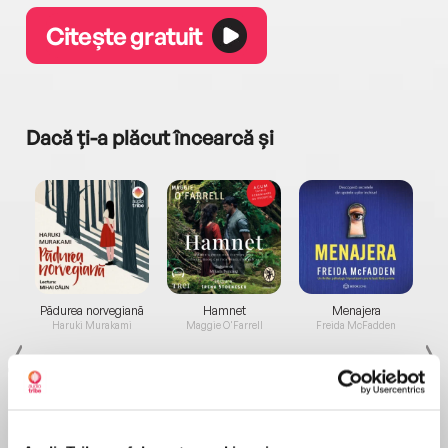
Citește gratuit
Dacă ți-a plăcut încearcă și
a...
Pădurea norvegiană
Hamnet
Menajera
I
Haruki Murakami
Maggie O'Farrell
Freida McFadden