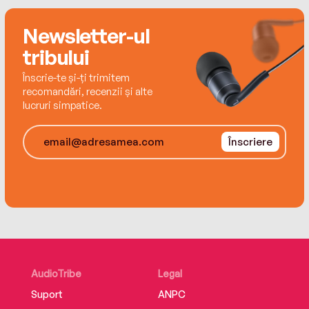
978-606-43-1534-2
țări.
Newsletter-ul
tribului
Înscrie-te și-ți trimitem
recomandări, recenzii și alte
lucruri simpatice.
Înscriere
AudioTribe
Legal
Suport
ANPC