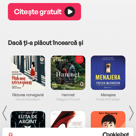
Citește gratuit
Dacă ți-a plăcut încearcă și
a...
Pădurea norvegiană
Hamnet
Menajera
I
Haruki Murakami
Maggie O'Farrell
Freida McFadden