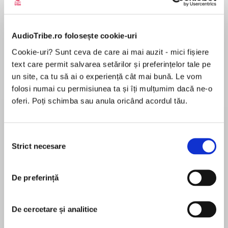
Elita de Argint (Elita
Diavolul se îmbracă de
Migdală
de...
la...
Dani Francis
Lauren Weisberger
Sohn Won-pyung
AudioTribe.ro folosește cookie-uri
Cookie-uri? Sunt ceva de care ai mai auzit - mici fișiere
text care permit salvarea setărilor și preferințelor tale pe
un site, ca tu să ai o experiență cât mai bună. Le vom
Despre
carte
folosi numai cu permisiunea ta și îți mulțumim dacă ne-o
oferi. Poți schimba sau anula oricând acordul tău.
Prieteniile adolescenților sunt cele mai
puternice, căci aceștia schimbă experiențe,
secrete și haine, în timp ce se proiectează într-
Selecția
un viitor plin de speranțe. Elisa și Beatrice,
Strict necesare
consimțământului
protagonistele acestui roman, nu fac excepție.
MAI MULT
Deși poveștile lor de familie sunt total diferite –
De preferință
Recenzii
prima a fost crescută de o mamă iubitoare, dar
capricioasă, căreia nu i-a păsat niciodată câtuși
de puțin de aparențe, a doua, de o mamă
De cercetare și analitice
Mi-a amintit mult de Ferrante, e puțin probabil
obsedată de imaginea proprie, care și-a
să nu miște nimic în tine și să nu rezonezi măcar