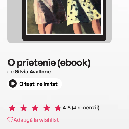
O prietenie (ebook)
de
Silvia Avallone
Citești nelimitat
4.8
(4 recenzii)
Adaugă la wishlist