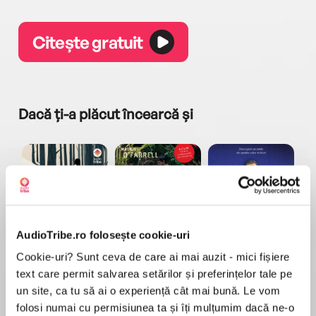
Citește gratuit
Dacă ți-a plăcut încearcă și
AudioTribe.ro folosește cookie-uri
a...
Pădurea norvegiană
Hamnet
Menajera
I
Haruki Murakami
Maggie O'Farrell
Freida McFadden
Cookie-uri? Sunt ceva de care ai mai auzit - mici fișiere
text care permit salvarea setărilor și preferințelor tale pe
un site, ca tu să ai o experiență cât mai bună. Le vom
folosi numai cu permisiunea ta și îți mulțumim dacă ne-o