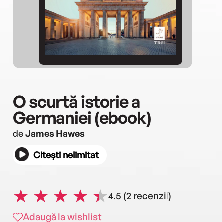
O scurtă istorie a
Germaniei (ebook)
de
James Hawes
Citești nelimitat
4.5
(2 recenzii)
Adaugă la wishlist