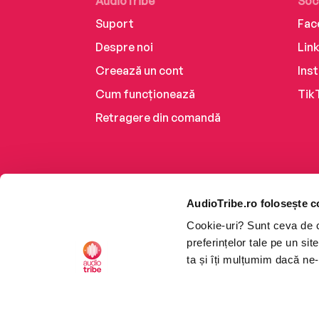
AudioTribe
Soc
Suport
Fac
Despre noi
Lin
Creează un cont
Ins
Cum funcționează
Tik
Retragere din comandă
AudioTribe.ro folosește c
Cookie-uri? Sunt ceva de ca
preferințelor tale pe un si
ta și îți mulțumim dacă ne-