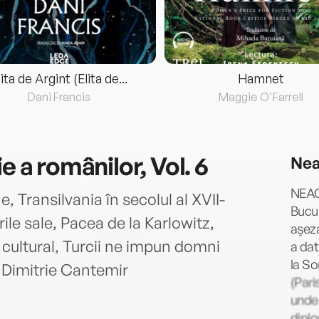
lita de Argint (Elita de...
Hamnet
Dani Francis
Maggie O'Farrell
e a românilor, Vol. 6
Nea
NEAG
, Transilvania în secolul al XVII-
Bucur
rile sale, Pacea de la Karlowitz,
aşeza
cultural, Turcii ne impun domni
a dat
la So
 Dimitrie Cantemir
(Pari
unde 
diplo