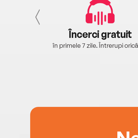
cu tine
Încerci gratuit
oriunde ești.
în primele 7 zile. Întrerupi oric
Ne