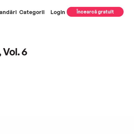
andări
Categorii
Login
Încearcă gratuit
 Vol. 6