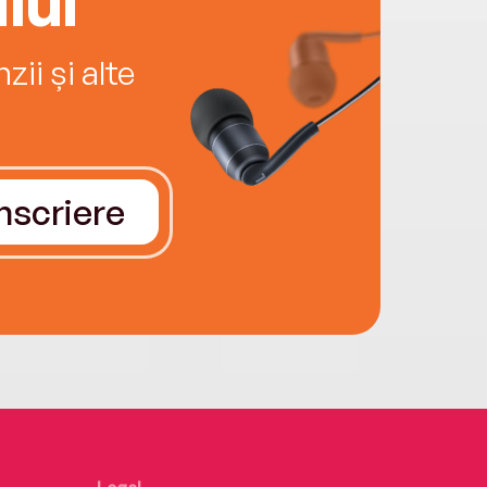
ii și alte
Înscriere