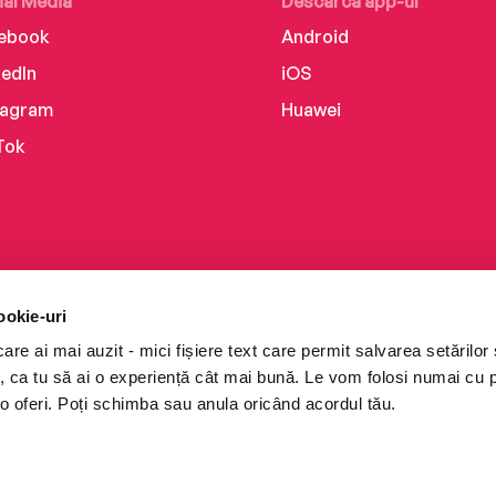
ial Media
Descarcă app-ul
ebook
Android
kedIn
iOS
tagram
Huawei
Tok
ookie-uri
re ai mai auzit - mici fișiere text care permit salvarea setărilor 
te, ca tu să ai o experiență cât mai bună. Le vom folosi numai cu
o oferi. Poți schimba sau anula oricând acordul tău.