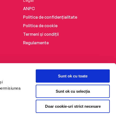
Legal
ANPC
Politica de confidențialitate
Politica de cookie
Termeni și condiții
Regulamente
Sunt ok cu toate
și
 permisiunea
Sunt ok cu selecția
Doar cookie-uri strict necesare