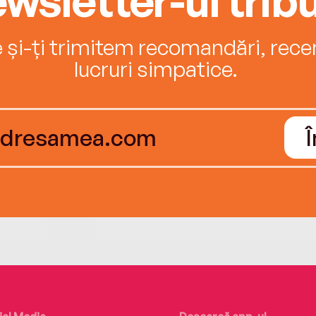
e și-ți trimitem recomandări, recenz
lucruri simpatice.