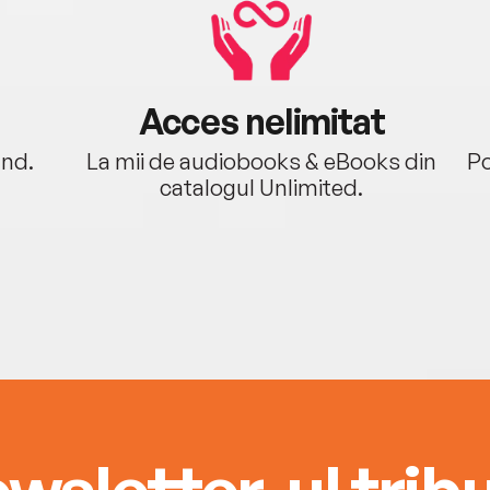
Acces nelimitat
ând.
La mii de audiobooks & eBooks din
Po
catalogul Unlimited.
wsletter-ul tribu