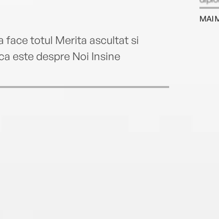
Aface
MAI 
drept
Unive
 face totul Merita ascultat si
docto
ca este despre Noi Insine
ﬁlozo
Aron