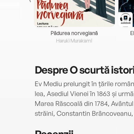
eria...
Pădurea norvegiană
E
ris
Haruki Murakami
Despre
O scurtă istori
Ev Mediu prelungit în țările române
lea, Asediul Vienei în 1863 și urmă
Marea Răscoală din 1784, Avântul 
străini, Constantin Brâncoveanu,
Recenzii