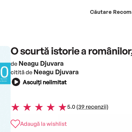
Căutare
Recom
O scurtă istorie a românilor,
Neagu Djuvara
de
Neagu Djuvara
citită de
Asculți nelimitat
5.0
(39 recenzii)
Adaugă la wishlist