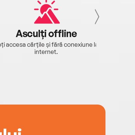
Asculți offline
Aj
ți accesa cărțile și fără conexiune la
Ascultă a
internet.
lui