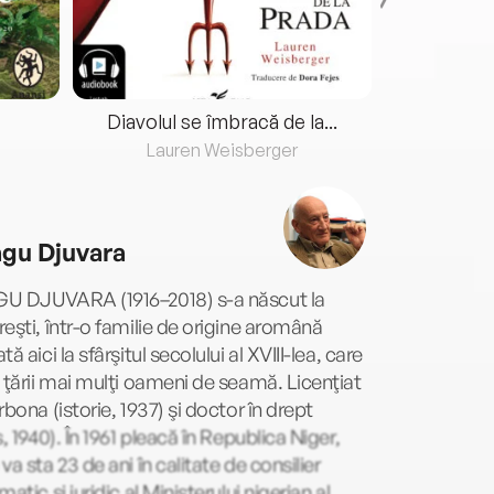
Diavolul se îmbracă de la...
Lauren Weisberger
Fre
gu Djuvara
U DJUVARA (1916–2018) s-a născut la
eşti, într-o familie de origine aromână
tă aici la sfârşitul secolului al XVIII-lea, care
 ţării mai mulţi oameni de seamă. Licenţiat
rbona (istorie, 1937) şi doctor în drept
s, 1940). În 1961 pleacă în Republica Niger,
va sta 23 de ani în calitate de consilier
matic şi juridic al Ministerului nigerian al