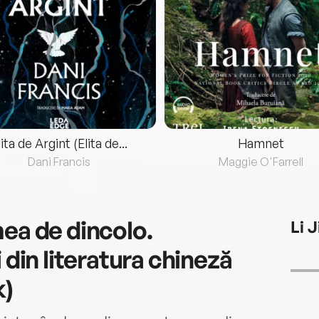
lita de Argint (Elita de...
Hamnet
Dani Francis
Maggie O'Farrell
ea de dincolo.
Li 
 din literatura chineză
)