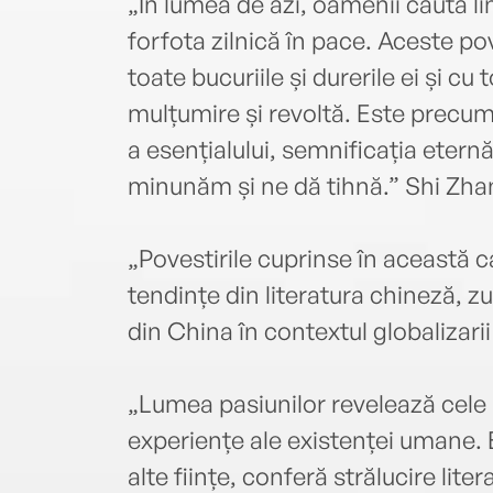
„În lumea de azi, oamenii caută li
forfota zilnică în pace. Aceste pove
toate bucuriile și durerile ei și cu t
mulțumire și revoltă. Este precum
a esențialului, semnificația eternă
minunăm și ne dă tihnă.” Shi Zha
„Povestirile cuprinse în această ca
tendințe din literatura chineză, 
din China în contextul globalizari
„Lumea pasiunilor revelează cele
experiențe ale existenței umane. 
alte ființe, conferă strălucire liter