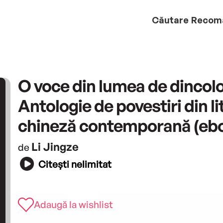
Căutare
Recom
O voce din lumea de dincolo
Antologie de povestiri din l
chineză contemporană (eb
Li Jingze
de
Citești nelimitat
Adaugă la wishlist