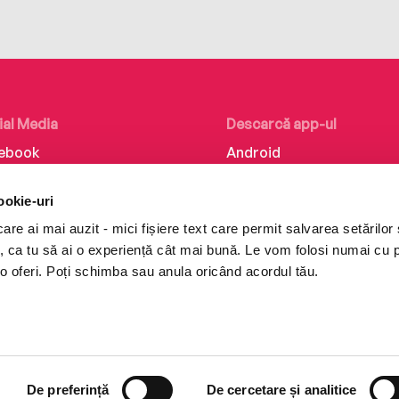
ial Media
Descarcă app-ul
ebook
Android
kedIn
iOS
ookie-uri
tagram
Huawei
re ai mai auzit - mici fișiere text care permit salvarea setărilor 
Tok
te, ca tu să ai o experiență cât mai bună. Le vom folosi numai cu
o oferi. Poți schimba sau anula oricând acordul tău.
De preferință
De cercetare și analitice