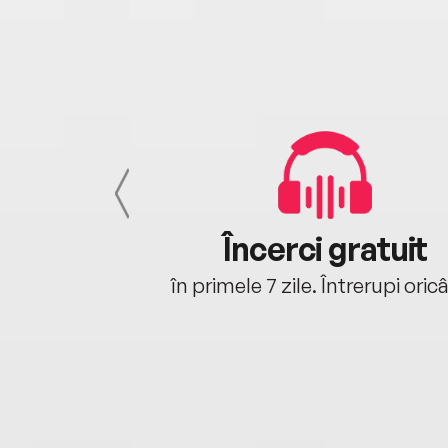
cu tine
Încerci gratuit
oriunde ești.
în primele 7 zile. Întrerupi oric