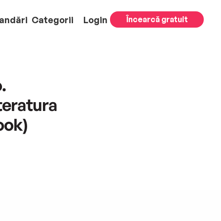
andări
Categorii
Login
Încearcă gratuit
.
iteratura
ook)