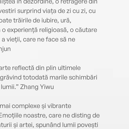
niștea în dezordine, o retragere din
stiri surprind viața de zi cu zi, cu
oate trăirile de iubire, ură,
 o experiență religioasă, o căutare
 a vieții, care ne face să ne
njun
rte reflectă din plin ultimele
zugrăvind totodată marile schimbări
i lumii.” Zhang Yiwu
 mai complexe și vibrante
Emoțiile noastre, care ne disting de
aturii și artei, spunând lumii povești