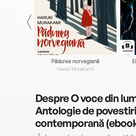
eria...
Pădurea norvegiană
E
ris
Haruki Murakami
Despre
O voce din lum
Antologie de povestiri
contemporană (ebook