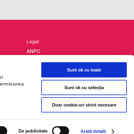
Legal
ANPC
Politica de confidențialitate
Sunt ok cu toate
Politica de cookie
și
Termeni și condiții
 permisiunea
Sunt ok cu selecția
Regulamente
Doar cookie-uri strict necesare
De publicitate
Arată detalii