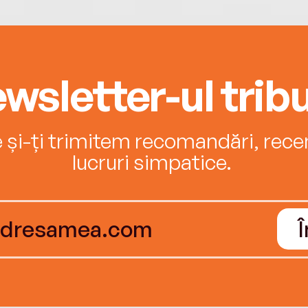
wsletter-ul tribu
e și-ți trimitem recomandări, recenz
lucruri simpatice.