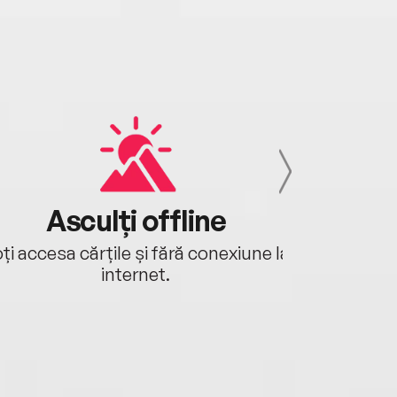
Asculți offline
Aj
ți accesa cărțile și fără conexiune la
Ascultă a
internet.