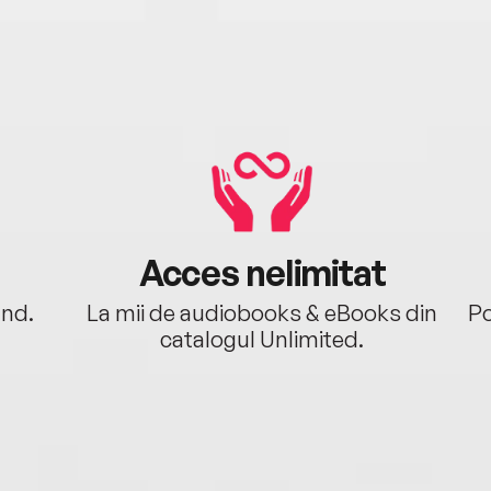
Acces nelimitat
ând.
La mii de audiobooks & eBooks din
Po
catalogul Unlimited.