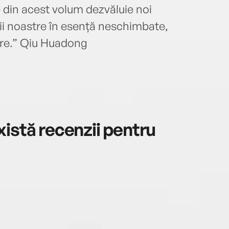
e din acest volum dezvăluie noi
ii noastre în esență neschimbate,
are.” Qiu Huadong
istă recenzii pentru