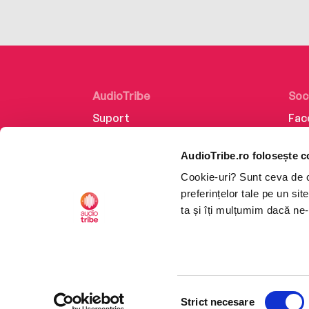
AudioTribe
Soc
Suport
Fac
Despre noi
Lin
AudioTribe.ro folosește c
Creează un cont
Ins
Cookie-uri? Sunt ceva de ca
Cum funcționează
Tik
preferințelor tale pe un si
Retragere din comandă
ta și îți mulțumim dacă ne-
Selecția
CTRL+F2
CTRL+F2
Strict necesare