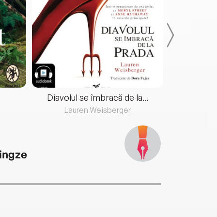
Diavolul se îmbracă de la...
Lauren Weisberger
Fre
Jingze