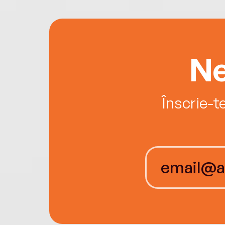
Ne
Înscrie-t