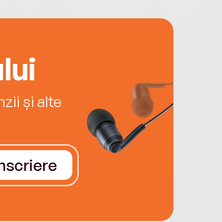
lui
ii și alte
Înscriere