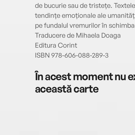
de bucurie sau de tristețe. Textel
tendințe emoționale ale umanităț
pe fundalul vremurilor în schimb
Traducere de Mihaela Doaga
Editura Corint
ISBN 978-606-088-289-3
În acest moment nu ex
această carte