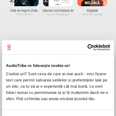
Elita de Argint (Elita
Diavolul se îmbracă de
Migdală
de...
la...
Dani Francis
Lauren Weisberger
Sohn Won-pyung
Despre
carte
Un spărgător de bănci înarmat fuge de la locul
faptei și ajunge într-un apartament scos la
vânzare, unde are loc o vizionare. Pentru că
AudioTribe.ro folosește cookie-uri
poliția e pe urmele sale, se baricadează
Cookie-uri? Sunt ceva de care ai mai auzit - mici fișiere
înăuntru și îi ia ostatici pe cei șapte potențiali
text care permit salvarea setărilor și preferințelor tale pe
MAI MULT
cumpărători, aparent normali și inofensivi,
un site, ca tu să ai o experiență cât mai bună. Le vom
Recenzii
printre care doi „rechini” imobiliari, un cuplu de
folosi numai cu permisiunea ta și îți mulțumim dacă ne-o
lesbiene, o multimilionară cu tendințe suicidare
oferi. Poți schimba sau anula oricând acordul tău.
și un sabotor de vizionări deghizat în iepure. Dar
Naratoarea cartii are o voce superba, te
lucrurile o iau razna atunci când ostaticii și
transpune in poveste! Cartea este
spărgătorul încep să-și dezvăluie dramele