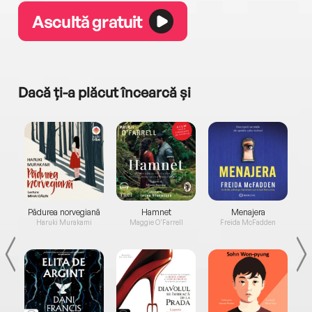
Ascultă gratuit
Dacă ți-a plăcut încearcă și
a...
Pădurea norvegiană
Hamnet
Menajera
I
Haruki Murakami
Maggie O'Farrell
Freida McFadden