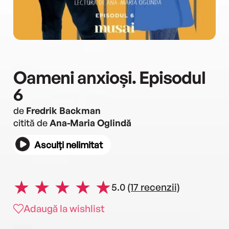
Oameni anxioși. Episodul
6
de
Fredrik Backman
citită de
Ana-Maria Oglindă
Asculți nelimitat
5.0
(17 recenzii)
Adaugă la wishlist