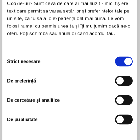
Cookie-uri? Sunt ceva de care ai mai auzit - mici fișiere
text care permit salvarea setărilor și preferințelor tale pe
un site, ca tu să ai o experiență cât mai bună. Le vom
folosi numai cu permisiunea ta și îți mulțumim dacă ne-o
Elita de Argint (Elita
Diavolul se îmbracă de
Migdală
oferi. Poți schimba sau anula oricând acordul tău.
de...
la...
Dani Francis
Lauren Weisberger
Sohn Won-pyung
Selecția
Strict necesare
consimțământului
Despre
carte
A plecat din Paris să se uite pe sine. Dragostea
De preferință
pe care o va întâlni va schimba totul.
Povestea lui Diane începe în mod brutal cu
De cercetare și analitice
moartea soțului și a fetiței sale, eveniment care
o aruncă în cea mai cumplită depresie. Totul se
MAI MULT
oprește în loc, în afară de inima ei, care continuă
De publicitate
În acest moment nu există recenzii
să bată. Cu încăpățânare. Dureros. Zadarnic.
pentru această carte
Când cel mai bun prieten și asociat în mica