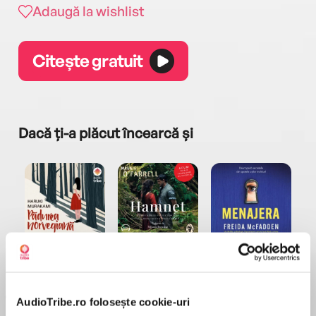
Adaugă la wishlist
Citește gratuit
Dacă ți-a plăcut încearcă și
a...
Pădurea norvegiană
Hamnet
Menajera
I
Haruki Murakami
Maggie O'Farrell
Freida McFadden
AudioTribe.ro folosește cookie-uri