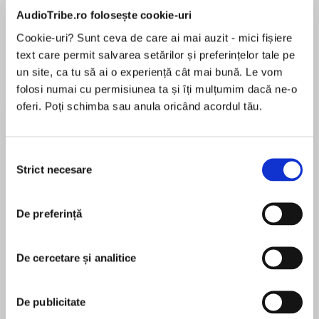
AudioTribe.ro folosește cookie-uri
Cookie-uri? Sunt ceva de care ai mai auzit - mici fișiere
text care permit salvarea setărilor și preferințelor tale pe
Elita de Argint (Elita
Diavolul se îmbracă de
Migdală
de...
la...
Dani Francis
Lauren Weisberger
Sohn Won-pyung
un site, ca tu să ai o experiență cât mai bună. Le vom
folosi numai cu permisiunea ta și îți mulțumim dacă ne-o
oferi. Poți schimba sau anula oricând acordul tău.
Despre
carte
Selecția
Strict necesare
Simți totul la o intensitate prea mare? Ți se pare
consimțământului
că nu poți să te integrezi în niciun grup? Piedica
ar putea fi, de fapt, o foarte mare calitate:
De preferință
hipersensibilitatea. Fabrice Midal susține că,
odată ce îți conștientizezi și îți accepți
MAI MULT
sensibilitatea acută, scăpând astfel de o
De cercetare și analitice
În acest moment nu există recenzii
carapace apăsătoare, poți să-ți transformi
pentru această carte
vulnerabilitatea într-un dar.
De publicitate