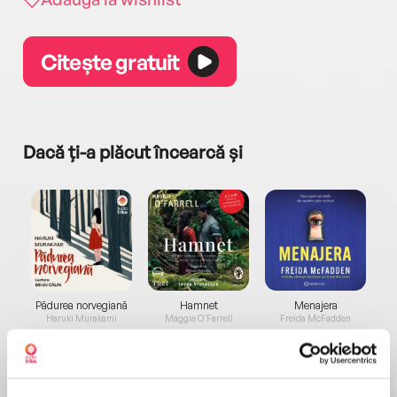
Citește gratuit
Dacă ți-a plăcut încearcă și
a...
Pădurea norvegiană
Hamnet
Menajera
I
Haruki Murakami
Maggie O'Farrell
Freida McFadden