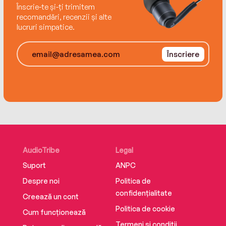
Înscrie-te și-ți trimitem
recomandări, recenzii și alte
lucruri simpatice.
Înscriere
AudioTribe
Legal
Suport
ANPC
Despre noi
Politica de
confidențialitate
Creează un cont
Politica de cookie
Cum funcționează
Termeni și condiții