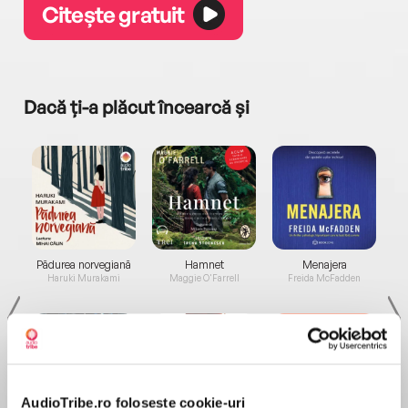
Citește gratuit
Dacă ți-a plăcut încearcă și
a...
Pădurea norvegiană
Hamnet
Menajera
I
Haruki Murakami
Maggie O'Farrell
Freida McFadden
AudioTribe.ro folosește cookie-uri