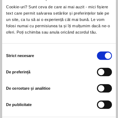
Cookie-uri? Sunt ceva de care ai mai auzit - mici fișiere
Elita de Argint (Elita
Diavolul se îmbracă de
Migdală
de...
la...
Dani Francis
Lauren Weisberger
Sohn Won-pyung
text care permit salvarea setărilor și preferințelor tale pe
un site, ca tu să ai o experiență cât mai bună. Le vom
folosi numai cu permisiunea ta și îți mulțumim dacă ne-o
oferi. Poți schimba sau anula oricând acordul tău.
Despre
carte
Raftul Roz este un proiect editorial de
Selecția
Strict necesare
nonficțiune dedicat femeilor de toate vârstele și
consimțământului
care își propune să aducă, reunite pentru prima
oară în spațiul românesc într-o colecție unitară,
De preferință
cărți de referință despre sănătatea femeilor,
MAI MULT
volume de istorie despre personalități feminine
În acest moment nu există recenzii
care au marcat lumea noastră și memorii din
De cercetare și analitice
pentru această carte
perspectivă feminină.
De publicitate
Genevieve Kingston