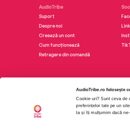
AudioTribe
Soc
Suport
Fac
Despre noi
Lin
Creează un cont
Ins
Cum funcționează
Tik
Retragere din comandă
AudioTribe.ro folosește c
Cookie-uri? Sunt ceva de ca
preferințelor tale pe un si
ta și îți mulțumim dacă ne-