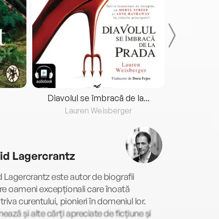
Diavolul se îmbracă de la...
Lauren Weisberger
Fre
id Lagercrantz
 Lagercrantz este autor de biografii
e oameni excepționali care înoată
riva curentului, pionieri în domeniul lor.
ază și alte cărți apreciate de ficțiune și