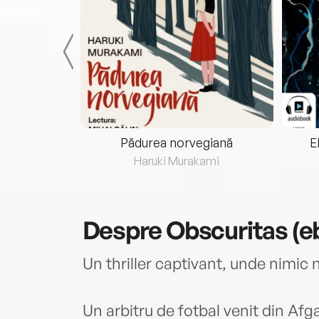
eria...
Pădurea norvegiană
E
ris
Haruki Murakami
Despre
Obscuritas (e
Un thriller captivant, unde nimic 
Un arbitru de fotbal venit din Afg