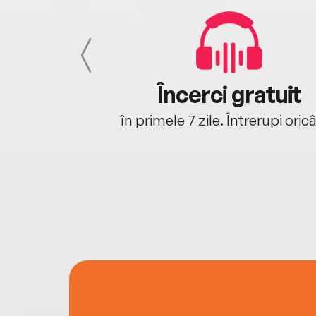
cu tine
Încerci gratuit
oriunde ești.
în primele 7 zile. Întrerupi oric