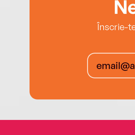
Ne
Înscrie-t