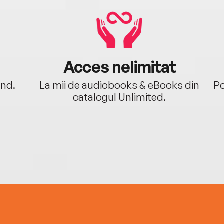
Acces nelimitat
ând.
La mii de audiobooks & eBooks din
Po
catalogul Unlimited.