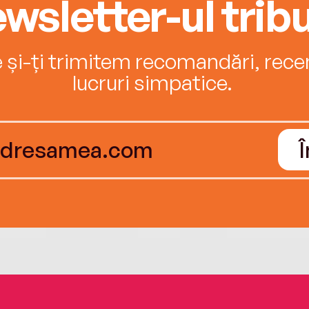
wsletter-ul tribu
e și-ți trimitem recomandări, recenz
lucruri simpatice.