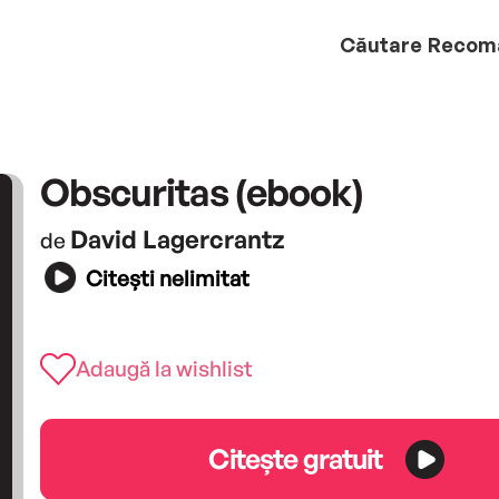
Căutare
Recom
Obscuritas (ebook)
David Lagercrantz
de
Citești nelimitat
Adaugă la wishlist
Citește gratuit