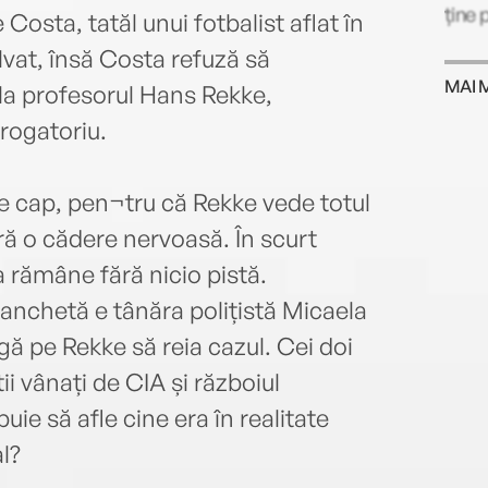
ține 
Costa, tatăl unui fotbalist aflat în
lvat, însă Costa refuză să
MAI 
 la profesorul Hans Rekke,
rogatoriu.
te cap, pen¬tru că Rekke vede totul
eră o cădere nervoasă. În scurt
ia rămâne fără nicio pistă.
 anchetă e tânăra polițistă Micaela
gă pe Rekke să reia cazul. Cei doi
ii vânați de CIA și războiul
buie să afle cine era în realitate
l?