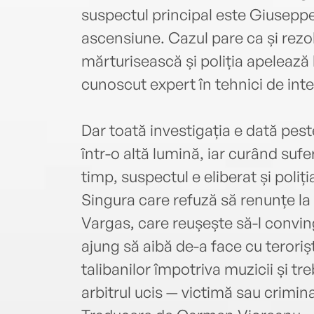
suspectul principal este Giuseppe 
ascensiune. Cazul pare ca și rezo
mărturisească și poliția apelează
cunoscut expert în tehnici de inte
Dar toată investigația e dată pes
într-o altă lumină, iar curând suf
timp, suspectul e eliberat și poliț
Singura care refuză să renunțe la
Vargas, care reușește să-l convin
ajung să aibă de-a face cu terorișt
talibanilor împotriva muzicii și tre
arbitrul ucis — victimă sau crimina