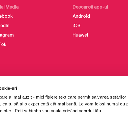
ial Media
Descarcă app-ul
ebook
Android
kedIn
iOS
tagram
Huawei
Tok
ookie-uri
re ai mai auzit - mici fișiere text care permit salvarea setărilor 
te, ca tu să ai o experiență cât mai bună. Le vom folosi numai cu
o oferi. Poți schimba sau anula oricând acordul tău.