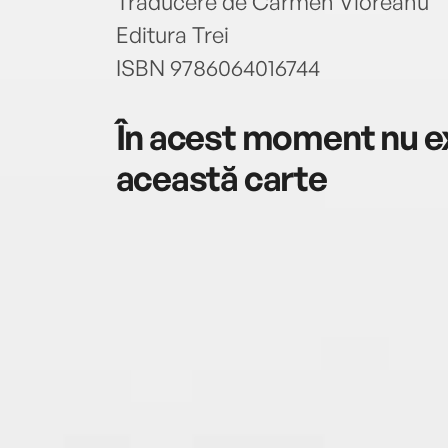
Traducere de Carmen Vioreanu
Editura Trei
ISBN 9786064016744
În acest moment nu ex
această carte