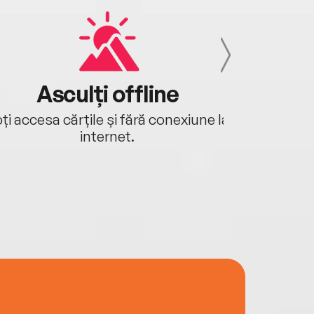
Asculți offline
Aj
ți accesa cărțile și fără conexiune la
Ascultă a
internet.