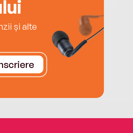
lui
ii și alte
Înscriere