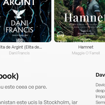
lita de Argint (Elita de...
Hamnet
Dani Francis
Maggie O'Farrell
book)
Dav
David
nu este ceea ce pare.
despr
împot
anistan este ucis la Stockholm, iar
Semne