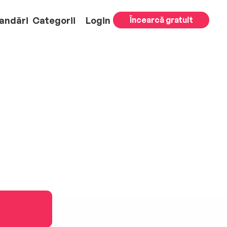
andări
Categorii
Login
Încearcă gratuit