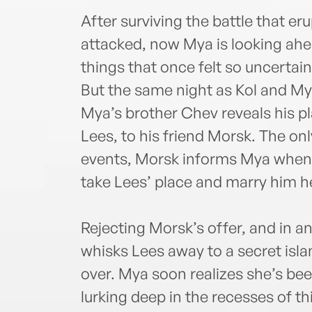
After surviving the battle that e
attacked, now Mya is looking ahead
things that once felt so uncertain t
But the same night as Kol and M
Mya’s brother Chev reveals his pl
Lees, to his friend Morsk. The only
events, Morsk informs Mya when h
take Lees’ place and marry him he
Rejecting Morsk’s offer, and in an
whisks Lees away to a secret isl
over. Mya soon realizes she’s be
lurking deep in the recesses of th