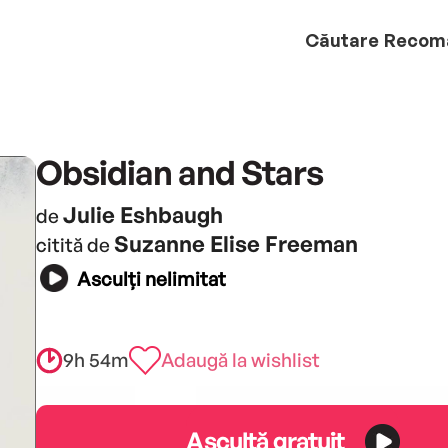
Căutare
Recom
Obsidian and Stars
Julie Eshbaugh
de
Suzanne Elise Freeman
citită de
Asculți nelimitat
9h 54m
Adaugă la wishlist
Ascultă gratuit