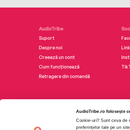
AudioTribe
Soc
Suport
Fac
Despre noi
Lin
Creează un cont
Ins
Cum funcționează
Tik
Retragere din comandă
AudioTribe.ro folosește c
Cookie-uri? Sunt ceva de ca
preferințelor tale pe un si