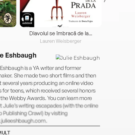
Diavolul se îmbracă de la...
Lauren Weisberger
Fre
ie Eshbaugh
 Eshbaugh is a YA writer and former
maker. She made two short films and then
 several years producing an online video
s for teens, which received several honors
 the Webby Awards. You can learn more
 Julie’s writing escapades (with the online
 Publishing Crawl) by visiting
julieeshbaugh.com.
MULT