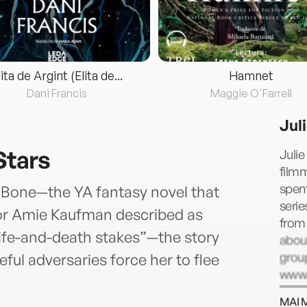
lita de Argint (Elita de...
Hamnet
Dani Francis
Maggie O'Farrell
Jul
Stars
Julie
film
spent
nd Bone—the YA fantasy novel that
serie
or Amie Kaufman described as
from
 life-and-death stakes”—the story
about
group
ful adversaries force her to flee
www.
MAI 