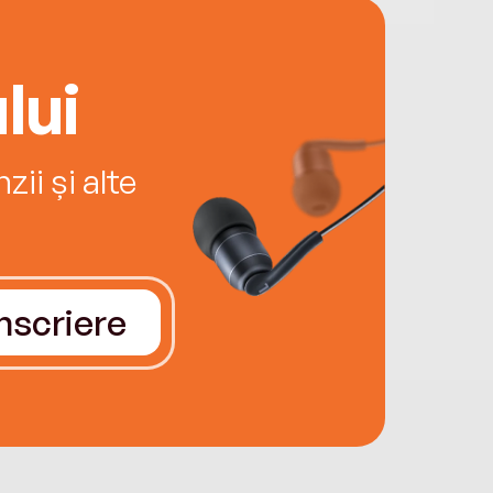
lui
ii și alte
Înscriere