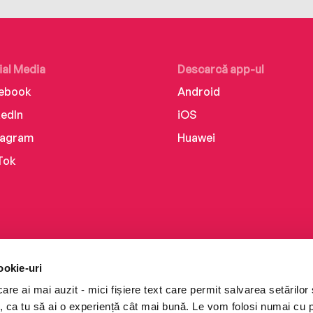
ial Media
Descarcă app-ul
ebook
Android
kedIn
iOS
tagram
Huawei
Tok
ookie-uri
re ai mai auzit - mici fișiere text care permit salvarea setărilor 
te, ca tu să ai o experiență cât mai bună. Le vom folosi numai cu