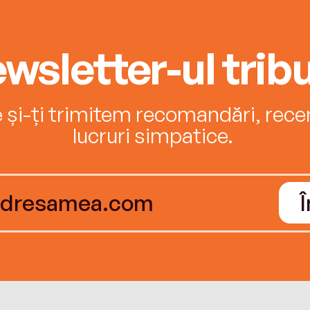
wsletter-ul tribu
e și-ți trimitem recomandări, recenz
lucruri simpatice.