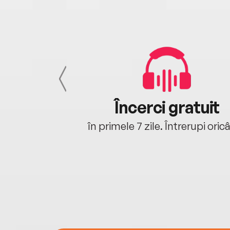
cu tine
Încerci gratuit
oriunde ești.
în primele 7 zile. Întrerupi oric