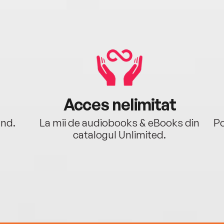
Acces nelimitat
ând.
La mii de audiobooks & eBooks din
Po
catalogul Unlimited.