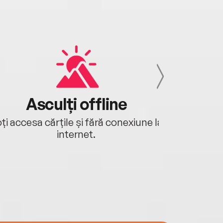
Asculți offline
Aj
ți accesa cărțile și fără conexiune la
Ascultă a
internet.