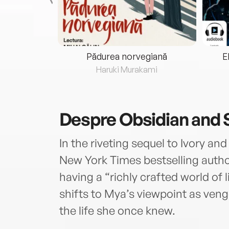
eria...
Pădurea norvegiană
E
ris
Haruki Murakami
Despre
Obsidian and 
In the riveting sequel to Ivory a
New York Times bestselling auth
having a “richly crafted world of
shifts to Mya’s viewpoint as venge
the life she once knew.