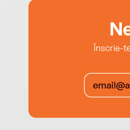
Ne
Înscrie-t