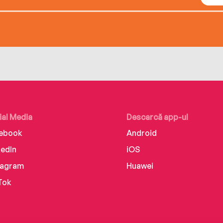
ial Media
Descarcă app-ul
ebook
Android
kedIn
iOS
tagram
Huawei
Tok