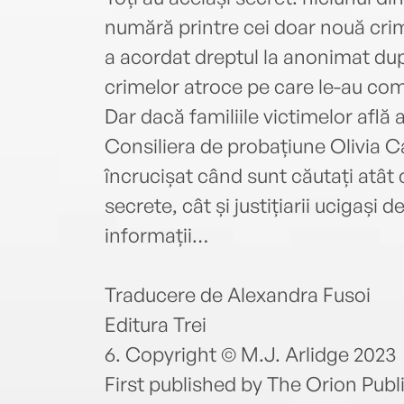
numără printre cei doar nouă crimi
a acordat dreptul la anonimat du
crimelor atroce pe care le-au com
Dar dacă familiile victimelor află 
Consiliera de probațiune Olivia C
încrucișat când sunt căutați atât c
secrete, cât și justițiarii ucigași d
informații…
Traducere de Alexandra Fusoi
Editura Trei
6. Copyright © M.J. Arlidge 2023
First published by The Orion Pub