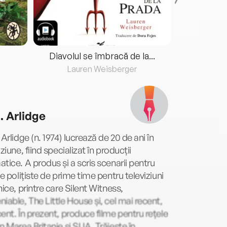
Diavolul se îmbracă de la...
Lauren Weisberger
Fre
. Arlidge
 Arlidge (n. 1974) lucrează de 20 de ani în
iziune, fiind specializat în producții
tice. A produs și a scris scenarii pentru
le polițiste de prime time pentru televiziuni
nice, printre care Silent Witness,
iable, The Little House și, cel mai recent,
ent. În prezent, produce filme pentru rețele
n Marea Britanie și SUA. Trăiește în