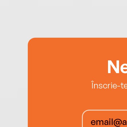
Ne
Înscrie-t