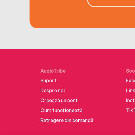
AudioTribe
Soc
Suport
Fac
Despre noi
Lin
Creează un cont
Ins
Cum funcționează
Tik
Retragere din comandă