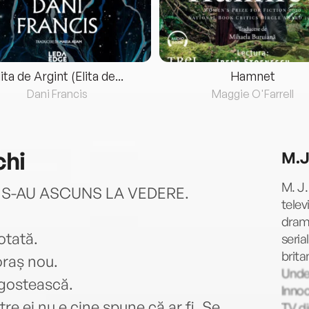
lita de Argint (Elita de...
Hamnet
Dani Francis
Maggie O'Farrell
chi
M.J
M. J.
 S-AU ASCUNS LA VEDERE.
telev
drama
otată.
seria
brita
oraș nou.
Unden
ăgostească.
Innoc
tre ei nu e cine spune că ar fi. Se
TV di