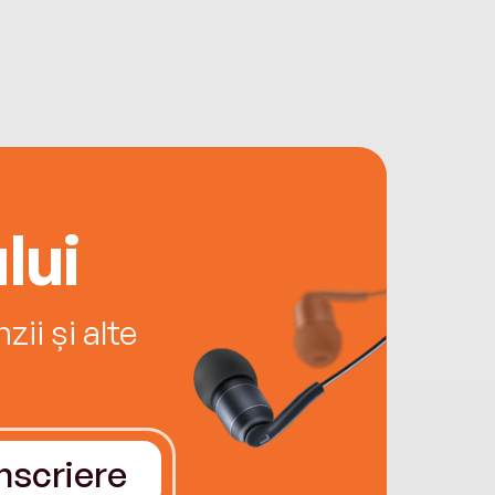
lui
ii și alte
Înscriere