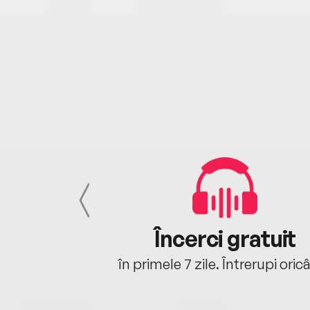
cu tine
Încerci gratuit
oriunde ești.
în primele 7 zile. Întrerupi oric