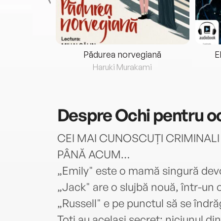
eria...
Pădurea norvegiană
E
ris
Haruki Murakami
Despre
Ochi pentru o
CEI MAI CUNOSCUȚI CRIMINALI
PÂNĂ ACUM…
„Emily" este o mamă singură dev
„Jack" are o slujbă nouă, într-un 
„Russell" e pe punctul să se îndr
Toți au același secret: niciunul din