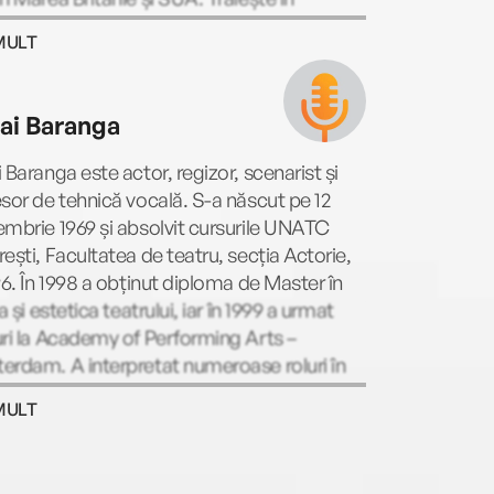
ordshire cu soția și cei doi copii. Când nu
MULT
, joacă tenis sau devorează thrillere, cărți
torie și biografii. Are o slăbiciune pentru
le din seria James Bond și pentru
ai Baranga
oanele cu aromă de lemn dulce. De
și autor, la Editura Trei au apărut opt
 Baranga este actor, regizor, scenarist și
e din seria Helen Grace: Ghici cine moare
sor de tehnică vocală. S-a născut pe 12
l (declarat cel mai bun roman polițist de
mbrie 1969 și absolvit cursurile UNATC
 din Marea Britanie în 2014), Ghici ce-i în
ești, Facultatea de teatru, secția Actorie,
, Casa păpușilor, Ghici care-i mincinosul,
96. În 1998 a obținut diploma de Master în
ul pierdut, De-a v-ați ascunselea, Mă
ia și estetica teatrului, iar în 1999 a urmat
te, nu mă iubește și Ghici cine urmează.
ri la Academy of Performing Arts –
rdam. A interpretat numeroase roluri în
u, cinematografie, televiziune și a dublat
MULT
a multor personaje din desene animate si
 artistice.