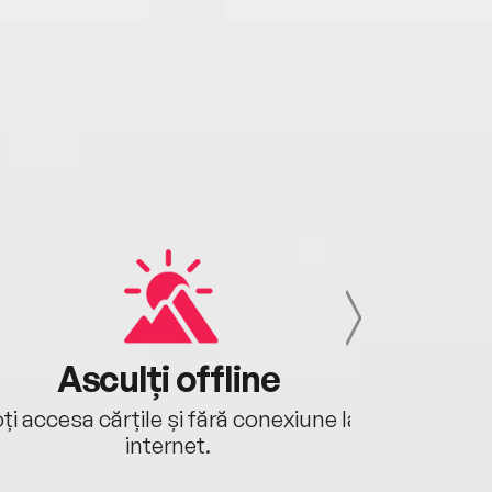
Asculți offline
Aj
ți accesa cărțile și fără conexiune la
Ascultă a
internet.