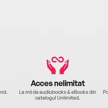
Acces nelimitat
ând.
La mii de audiobooks & eBooks din
Po
catalogul Unlimited.