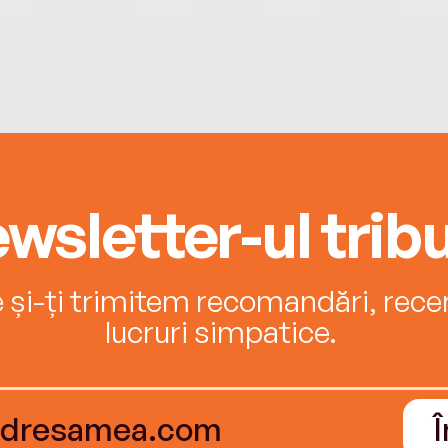
wsletter-ul tribu
e și-ți trimitem recomandări, recenz
lucruri simpatice.