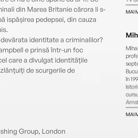
Hertf
nali din Marea Britanie cărora li s-
MAI 
scrie
pă ispășirea pedepsei, din cauza
de is
is.
filme
Mih
bomb
adevărata identitate a criminalilor?
acela
Mihai
ampbell e prinsă într-un foc
roman
profe
el care a divulgat identitățile
primu
septe
debut
ezlănțuiți de scurgerile de
Bucur
cutie
în 19
Băiat
Istor
iubeș
cursu
Amste
teatr
MAI 
voce
filme
lishing Group, London