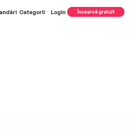
andări
Categorii
Login
Încearcă gratuit