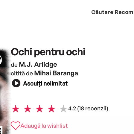
Căutare
Recom
Ochi pentru ochi
M.J. Arlidge
de
Mihai Baranga
citită de
Asculți nelimitat
4.2
(18 recenzii)
Adaugă la wishlist